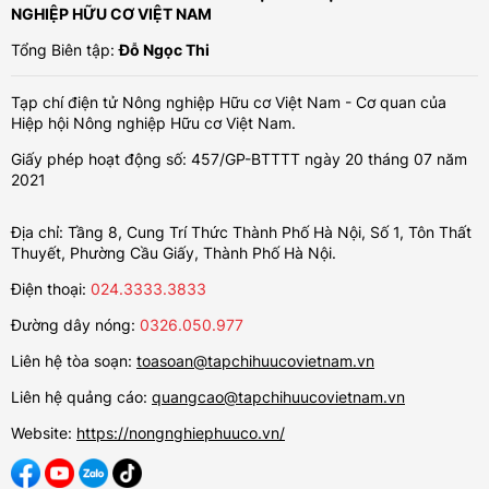
NGHIỆP HỮU CƠ VIỆT NAM
Tổng Biên tập:
Đỗ Ngọc Thi
Tạp chí điện tử Nông nghiệp Hữu cơ Việt Nam - Cơ quan của
Hiệp hội Nông nghiệp Hữu cơ Việt Nam.
Giấy phép hoạt động số: 457/GP-BTTTT ngày 20 tháng 07 năm
2021
Địa chỉ: Tầng 8, Cung Trí Thức Thành Phố Hà Nội, Số 1, Tôn Thất
Thuyết, Phường Cầu Giấy, Thành Phố Hà Nội.
Điện thoại:
024.3333.3833
Đường dây nóng:
0326.050.977
Liên hệ tòa soạn:
toasoan@tapchihuucovietnam.vn
Liên hệ quảng cáo:
quangcao@tapchihuucovietnam.vn
Website:
https://nongnghiephuuco.vn/