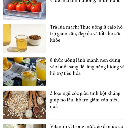
vì dễ mất dinh dưỡng, nhũn nước
Trà lúa mạch: Thức uống ít calo hỗ
trợ giảm cân, đẹp da và tốt cho sức
khỏe
8 thức uống lành mạnh nên dùng
vào buổi sáng để tăng năng lượng và
hỗ trợ tiêu hóa
3 loại ngũ cốc giàu tinh bột kháng
giúp no lâu, hỗ trợ giảm cân hiệu
quả
Vitamin C trong nước ép ổi giúp cơ