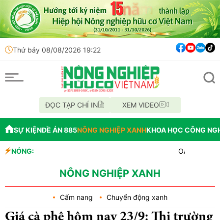
Thứ bảy 08/08/2026 19:22
ĐỌC TẠP CHÍ IN
XEM VIDEO
SỰ KIỆN
ĐỀ ÁN 885
NÔNG NGHIỆP XANH
KHOA HỌC CÔNG NG
NÓNG:
OAU đưa nhà máy thu
Đắk Lắk tổ chức diễu
Vĩnh Long phát hiện
NÔNG NGHIỆP XANH
Cẩm nang
Chuyển động xanh
Giá cà phê hôm nay 23/9: Thị trường