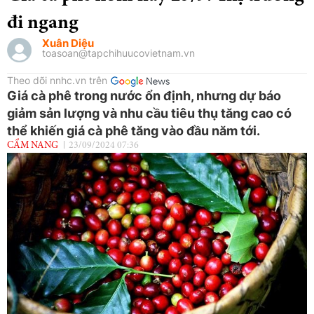
đi ngang
Xuân Diệu
toasoan@tapchihuucovietnam.vn
Theo dõi nnhc.vn trên
Giá cà phê trong nước ổn định, nhưng dự báo
giảm sản lượng và nhu cầu tiêu thụ tăng cao có
thể khiến giá cà phê tăng vào đầu năm tới.
CẨM NANG
23/09/2024 07:36