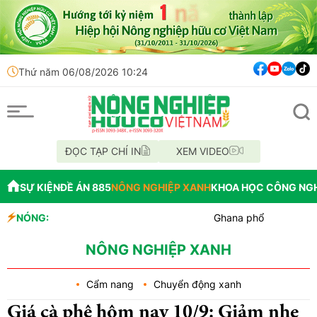
Thứ năm 06/08/2026 10:24
ĐỌC TẠP CHÍ IN
XEM VIDEO
SỰ KIỆN
ĐỀ ÁN 885
NÔNG NGHIỆP XANH
KHOA HỌC CÔNG NG
NÓNG:
Ghana phổ biến kho lạnh không
Colorado: Nông dân chuyển đổi 
Tp. Huế: Xã Quảng Điền ra mắt
NÔNG NGHIỆP XANH
Cẩm nang
Chuyển động xanh
Giá cà phê hôm nay 10/9: Giảm nhẹ