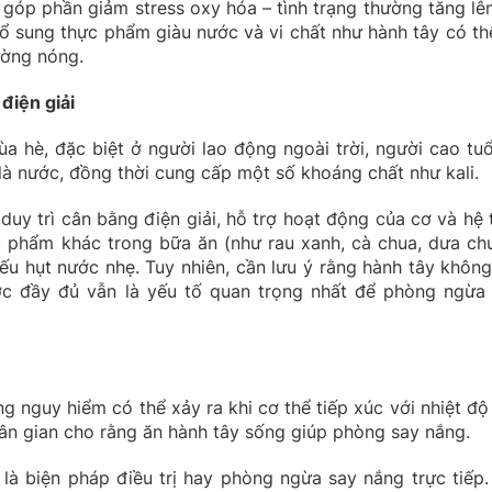
góp phần giảm stress oxy hóa – tình trạng thường tăng lên
 bổ sung thực phẩm giàu nước và vi chất như hành tây có th
rường nóng.
điện giải
a hè, đặc biệt ở người lao động ngoài trời, người cao tuổ
à nước, đồng thời cung cấp một số khoáng chất như kali.
 duy trì cân bằng điện giải, hỗ trợ hoạt động của cơ và hệ 
ực phẩm khác trong bữa ăn (như rau xanh, cà chua, dưa chu
iếu hụt nước nhẹ. Tuy nhiên, cần lưu ý rằng hành tây không
ớc đầy đủ vẫn là yếu tố quan trọng nhất để phòng ngừa
ng nguy hiểm có thể xảy ra khi cơ thể tiếp xúc với nhiệt độ
dân gian cho rằng ăn hành tây sống giúp phòng say nắng.
là biện pháp điều trị hay phòng ngừa say nắng trực tiếp.