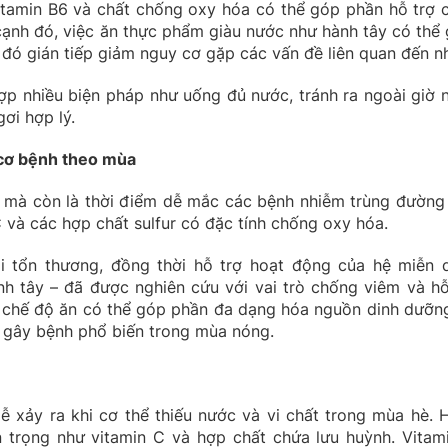
vitamin B6 và chất chống oxy hóa có thể góp phần hỗ trợ 
cạnh đó, việc ăn thực phẩm giàu nước như hành tây có thể 
ừ đó gián tiếp giảm nguy cơ gặp các vấn đề liên quan đến nh
ợp nhiều biện pháp như uống đủ nước, tránh ra ngoài giờ 
ơi hợp lý.
 cơ bệnh theo mùa
 mà còn là thời điểm dễ mắc các bệnh nhiễm trùng đường 
 và các hợp chất sulfur có đặc tính chống oxy hóa.
 tổn thương, đồng thời hỗ trợ hoạt động của hệ miễn d
nh tây – đã được nghiên cứu với vai trò chống viêm và hỗ
g chế độ ăn có thể góp phần đa dạng hóa nguồn dinh dưỡng
n gây bệnh phổ biến trong mùa nóng.
ễ xảy ra khi cơ thể thiếu nước và vi chất trong mùa hè. 
trọng như vitamin C và hợp chất chứa lưu huỳnh. Vitam