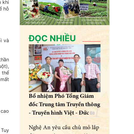
 khi
ể hỗ
ĐỌC NHIỀU
i và
thần
ột),
 thể
 mất
Bổ nhiệm Phó Tổng Giám
đốc Trung tâm Truyền thông
 cao
- Truyền hình Việt - Đức
Nghệ An yêu cầu chủ mỏ lắp
 Tuy