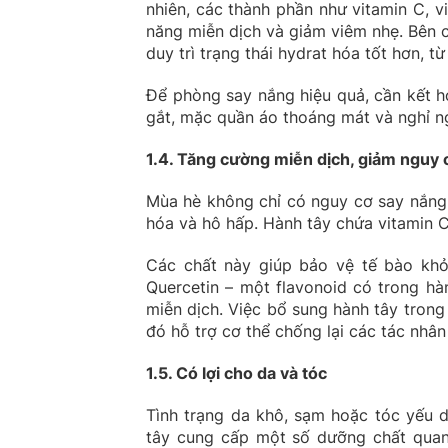
nhiên, các thành phần như vitamin C, 
năng miễn dịch và giảm viêm nhẹ. Bên 
duy trì trạng thái hydrat hóa tốt hơn, t
Để phòng say nắng hiệu quả, cần kết h
gắt, mặc quần áo thoáng mát và nghỉ ng
1.4. Tăng cường miễn dịch, giảm nguy
Mùa hè không chỉ có nguy cơ say nắng
hóa và hô hấp. Hành tây chứa vitamin C
Các chất này giúp bảo vệ tế bào khỏi
Quercetin – một flavonoid có trong hà
miễn dịch. Việc bổ sung hành tây tron
đó hỗ trợ cơ thể chống lại các tác nhâ
1.5. Có lợi cho da và tóc
Tình trạng da khô, sạm hoặc tóc yếu d
tây cung cấp một số dưỡng chất quan 