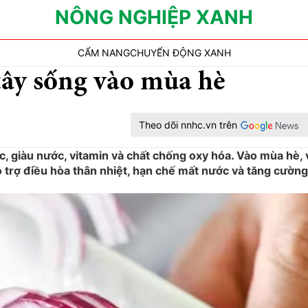
NÔNG NGHIỆP XANH
CẨM NANG
CHUYỂN ĐỘNG XANH
 tây sống vào mùa hè
Theo dõi nnhc.vn trên
, giàu nước, vitamin và chất chống oxy hóa. Vào mùa hè, 
ỗ trợ điều hòa thân nhiệt, hạn chế mất nước và tăng cường