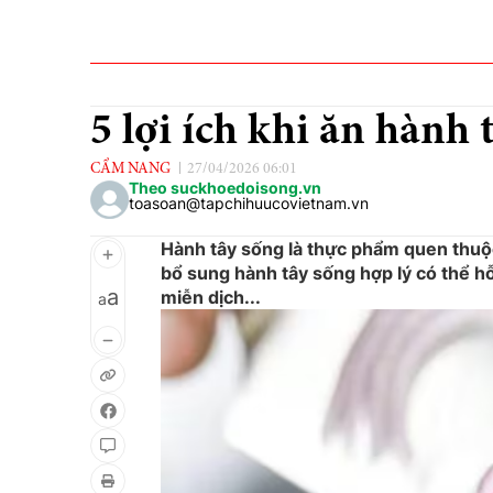
5 lợi ích khi ăn hành
CẨM NANG
27/04/2026 06:01
Theo suckhoedoisong.vn
toasoan@tapchihuucovietnam.vn
Hành tây sống là thực phẩm quen thuộc
bổ sung hành tây sống hợp lý có thể h
a
miễn dịch...
a