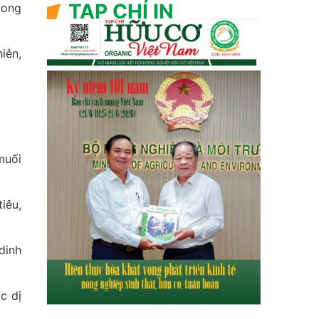
TẠP CHÍ IN
rong
iên,
muối
iêu,
dinh
c dị