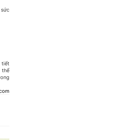
 sức
tiết
 thể
rong
.com