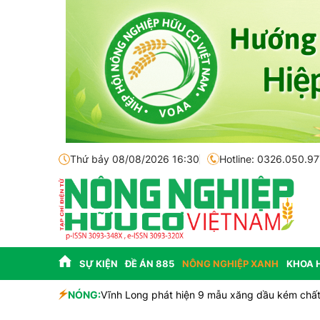
Thứ bảy 08/08/2026 16:30
Hotline: 0326.050.97
SỰ KIỆN
ĐỀ ÁN 885
NÔNG NGHIỆP XANH
KHOA 
 và tiềm năng
NÓNG:
Vĩnh Long phát hiện 9 mẫu xăng dầu kém chất