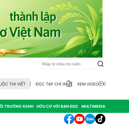
UỘC THI VIẾT
ĐỌC TẠP CHÍ IN
XEM VIDEO
ÔI TRƯỜNG XANH
HỮU CƠ VỚI BẠN ĐỌC
MULTIMEDIA
ẫu AND 70 hài cốt liệt sĩ chưa xác định thông tin tại xã Ea Kar tỉnh