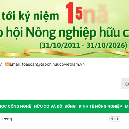
7
Email:
toasoan@tapchihuucovietnam.vn
C
HỌC CÔNG NGHỆ
HỮU CƠ VÀ ĐỜI SỐNG
KINH TẾ NÔNG NGHIỆP
M
 lượng
Tổ chức lấy m