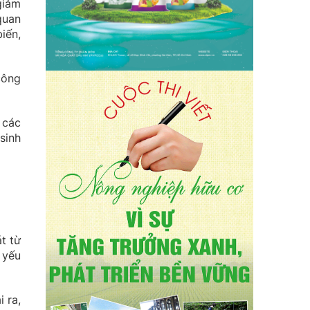
giảm
quan
iến,
công
 các
sinh
t từ
 yếu
 ra,