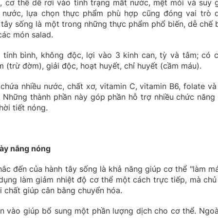
i, cơ thể dễ rơi vào tình trạng mất nước, mệt mỏi và suy 
 nước, lựa chọn thực phẩm phù hợp cũng đóng vai trò 
h tây sống là một trong những thực phẩm phổ biến, dễ chế b
 các món salad.
 tính bình, không độc, lợi vào 3 kinh can, tỳ và tâm; có 
m (trừ đờm), giải độc, hoạt huyết, chỉ huyết (cầm máu).
chứa nhiều nước, chất xơ, vitamin C, vitamin B6, folate và
. Những thành phần này góp phần hỗ trợ nhiều chức năng 
hời tiết nóng.
ngày nắng nóng
hắc đến của hành tây sống là khả năng giúp cơ thể "làm má
 dụng làm giảm nhiệt độ cơ thể một cách trực tiếp, mà chủ
i chất giúp cân bằng chuyển hóa.
n vào giúp bổ sung một phần lượng dịch cho cơ thể. Ngoài