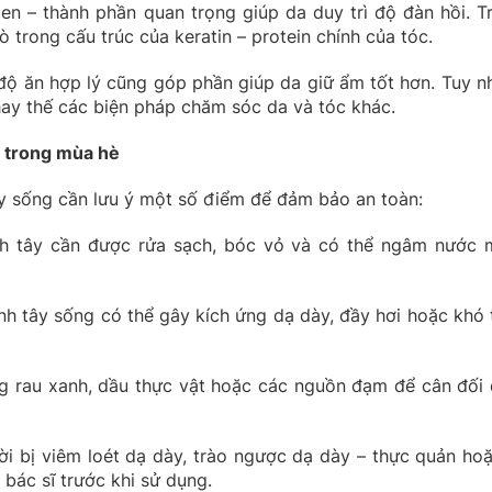
gen – thành phần quan trọng giúp da duy trì độ đàn hồi. T
ò trong cấu trúc của keratin – protein chính của tóc.
 độ ăn hợp lý cũng góp phần giúp da giữ ẩm tốt hơn. Tuy nh
hay thế các biện pháp chăm sóc da và tóc khác.
n trong mùa hè
tây sống cần lưu ý một số điểm để đảm bảo an toàn:
 tây cần được rửa sạch, bóc vỏ và có thể ngâm nước 
h tây sống có thể gây kích ứng dạ dày, đầy hơi hoặc khó t
 rau xanh, dầu thực vật hoặc các nguồn đạm để cân đối 
i bị viêm loét dạ dày, trào ngược dạ dày – thực quản hoặ
bác sĩ trước khi sử dụng.