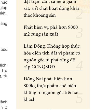
đặt trạm cân, camera giám
chức
giúp
sát, siết chặt hoạt động khai
iệt.
thác khoáng sản
nắng
Phát hiện vụ phá hơn 9000
m2 rừng sản xuất
Lâm Đồng: Không hợp thức
tiêu
hóa diện tích đất vi phạm có
nguồn gốc từ phá rừng để
ịch.
cấp GCNQSDĐ
 trợ
, từ
Đồng Nai phát hiện hơn
800kg thực phẩm chế biến
không rõ nguồn gốc trên xe
khách
Hành
in C