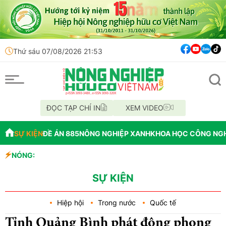
Thứ sáu 07/08/2026 21:53
ĐỌC TẠP CHÍ IN
XEM VIDEO
SỰ KIỆN
ĐỀ ÁN 885
NÔNG NGHIỆP XANH
KHOA HỌC CÔNG NG
NÓNG:
Đến năm 2045, Việt
Thông báo mất giấy
Lâm Đồng: Không hợ
SỰ KIỆN
Hiệp hội
Trong nước
Quốc tế
Tỉnh Quảng Bình phát động phong