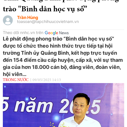
trào "Bình dân học vụ số”
Trần Hùng
toasoan@tapchihuucovietnam.vn
Theo dõi nnhc.vn trên
Lễ phát động phong trào “Bình dân học vụ số”
được tổ chức theo hình thức trực tiếp tại hội
trường Tỉnh ủy Quảng Bình, kết hợp trực tuyến
đến 154 điểm cầu cấp huyện, cấp xã, với sự tham
gia của hơn 18.000 cán bộ, đảng viên, đoàn viên,
hội viên…
TRONG NƯỚC
09/05/2025 14:13