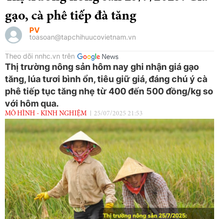
gạo, cà phê tiếp đà tăng
PV
toasoan@tapchihuucovietnam.vn
Theo dõi nnhc.vn trên
Thị trường nông sản hôm nay ghi nhận giá gạo
tăng, lúa tươi bình ổn, tiêu giữ giá, đáng chú ý cà
phê tiếp tục tăng nhẹ từ 400 đến 500 đồng/kg so
với hôm qua.
MÔ HÌNH - KINH NGHIỆM
25/07/2025 21:53