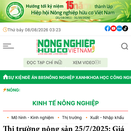
Thứ bảy 08/08/2026 03:23
ĐỌC TẠP CHÍ IN
XEM VIDEO
SỰ KIỆN
ĐỀ ÁN 885
NÔNG NGHIỆP XANH
KHOA HỌC CÔNG NG
NÓNG:
Đến năm 2045, V
Thông báo mất gi
Lâm Đồng: Không
KINH TẾ NÔNG NGHIỆP
Mô hình - Kinh nghiệm
Thị trường
Xuất - Nhập khẩu
Thị trường nông sản 25/7/2025: Giá