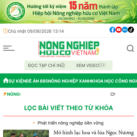
Chủ nhật 09/08/2026 13:14
ĐỌC TẠP CHÍ IN
XEM VIDEO
SỰ KIỆN
ĐỀ ÁN 885
NÔNG NGHIỆP XANH
KHOA HỌC CÔNG NG
NÓNG:
Chỉ đạo xử lý 
Mùa xanh trên
Lâm Đồng: Công
LỌC BÀI VIẾT THEO TỪ KHÓA
Phát triển nông nghiệp bền vững
Mô hình lạc hoa và lúa Ngọc Nương