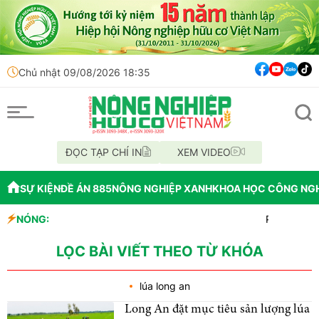
Chủ nhật 09/08/2026 18:35
ĐỌC TẠP CHÍ IN
XEM VIDEO
SỰ KIỆN
ĐỀ ÁN 885
NÔNG NGHIỆP XANH
KHOA HỌC CÔNG NG
NÓNG:
Phân Bón Cà
Chỉ đạo xử 
Mùa xanh t
LỌC BÀI VIẾT THEO TỪ KHÓA
lúa long an
Long An đặt mục tiêu sản lượng lúa