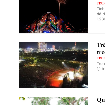
TRO
Tính
đã đ
1.23
Trê
tro
TRO
Tron
1,1 
Quý