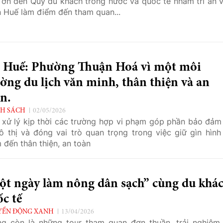
ơn đến Quý du khách trong nước và quốc tế nhằm tri ân v
 Huế làm điểm đến tham quan...
. Huế: Phường Thuận Hoá vì một môi
ờng du lịch văn minh, thân thiện và an
n.
H SÁCH
02/05/2026
 xử lý kịp thời các trường hợp vi phạm góp phần bảo đảm 
ô thị và đóng vai trò quan trọng trong việc giữ gìn hình
 đến thân thiện, an toàn
ột ngày làm nông dân sạch” cùng du khá
c tế
YỂN ĐỘNG XANH
13/04/2026
g còn là những tour tham quan đơn thuần, trải nghiệm