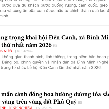
 bước đưa du khách bước xuống ruộng, cầm cuốc, gieo 
 rau và cùng ăn bữa cơm được nấu từ chính thành quả lao 
mình.
ang trọng khai hội Đền Canh, xã Bình M
n thứ nhất năm 2026
NG NƯỚC
08/04/2026
 không gian thanh bình, linh thiêng, trong niềm hân hoan 
, Đảng bộ, chính quyền và Nhân dân xã Bình Minh (Nghệ
 trọng tổ chức Lễ hội Đền Canh lần thứ nhất năm 2026.
 mẩn cánh đồng hoa hướng dương tỏa sắ
c vàng trên vùng đất Phủ Quỳ
ÌNH - KINH NGHIỆM
17/12/2025