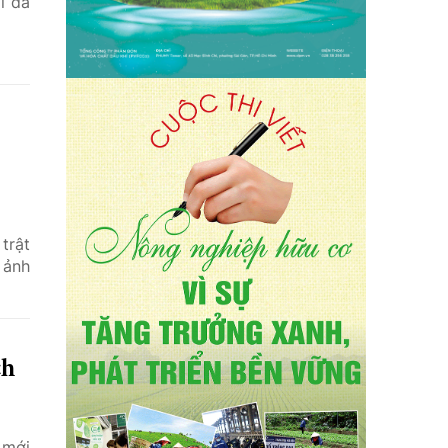
ì đã
trật
 ảnh
ch
 mới