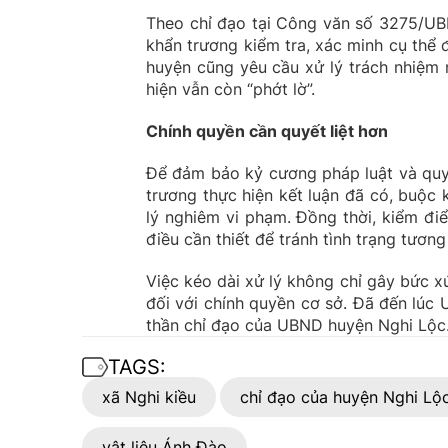
Theo chỉ đạo tại Công văn số 3275/U
khẩn trương kiểm tra, xác minh cụ thể 
huyện cũng yêu cầu xử lý trách nhiệm n
hiện vẫn còn “phớt lờ”.
Chính quyền cần quyết liệt hơn
Để đảm bảo kỷ cương pháp luật và quy
trương thực hiện kết luận đã có, buộc k
lý nghiêm vi phạm. Đồng thời, kiểm điể
điều cần thiết để tránh tình trạng tương 
Việc kéo dài xử lý không chỉ gây bức 
đối với chính quyền cơ sở. Đã đến lúc 
thần chỉ đạo của UBND huyện Nghi Lộc
TAGS:
xã Nghi kiều
chỉ đạo của huyện Nghi Lộ
vật liệu Ánh Đào