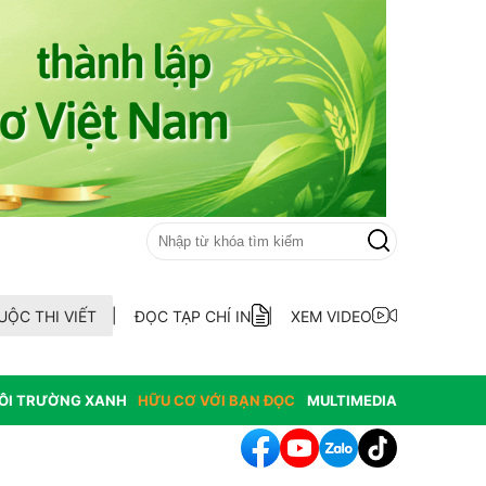
UỘC THI VIẾT
ĐỌC TẠP CHÍ IN
XEM VIDEO
ÔI TRƯỜNG XANH
HỮU CƠ VỚI BẠN ĐỌC
MULTIMEDIA
mới: Hỗ trợ người dân bỏ nghề giết mổ chó mèo