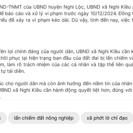
BND-TNMT của UBND huyện Nghi Lộc, UBND xã Nghi Kiều 
để báo cáo và xử lý vi phạm trước ngày 10/12/2024. Đồng t
ếu để xảy ra vi phạm kéo dài. Dù vậy, tính đến nay, việc 
ền lợi chính đáng của người dân, UBND xã Nghi Kiều cần 
hôi phục lại hiện trạng ban đầu của đất đai bị lấn chiếm v
m, làm rõ trách nhiệm của các cá nhân và tập thể liên qua
tự tái diễn.
xúc cho người dân mà còn ảnh hưởng đến niềm tin của nhân
UBND xã Nghi Kiều cần hành động quyết liệt hơn, đúng với 
.
c
lấn chiếm đất nông nghiệp
xã phớt lờ chỉ đạo