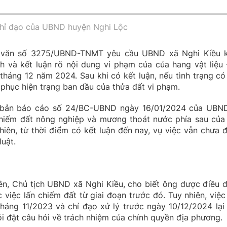
hỉ đạo của UBND huyện Nghi Lộc
 văn số 3275/UBND-TNMT yêu cầu UBND xã Nghi Kiều 
nh và kết luận rõ nội dung vi phạm của của hang vật liệu
tháng 12 năm 2024. Sau khi có kết luận, nếu tình trạng có
ôi phục hiện trạng ban dầu của thửa đất vi phạm.
 bản báo cáo số 24/BC-UBND ngày 16/01/2024 của UBN
 chiếm đất nông nghiệp và mương thoát nước phía sau của
iên, từ thời điểm có kết luận đến nay, vụ việc vẫn chưa 
luật.
ên, Chủ tịch UBND xã Nghi Kiều, cho biết ông được điều 
iệc lấn chiếm đất từ giai đoạn trước đó. Tuy nhiên, việc
háng 11/2023 và chỉ đạo xử lý trước ngày 10/12/2024 lại 
ỏi đặt câu hỏi về trách nhiệm của chính quyền địa phương.