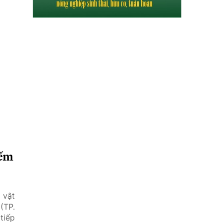
iếm
 vật
(TP.
tiếp