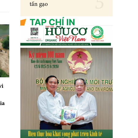
tấn gạo
TẠP CHÍ IN
vi
ia