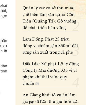
phải
Quản lý các cơ sở thu mua,
hời,
chế biến lâm sản tại xã Cồn
thực
Tiên (Quảng Trị): Gỡ vướng
để phát triển bền vững
Lâm Đồng: Phạt 25 triệu
khẩn
à xử
đồng vì chiếm gần 850m² đất
n là
rừng sản xuất trồng cà phê
Đắk Lắk: Xử phạt 1,5 tỷ đồng
 dân
Công ty Mía đường 333 vì vi
tinh
phạm khí thải vượt quy
chuẩn
An Giang khởi tố vụ án làm
giả gạo ST25, thu giữ hơn 22