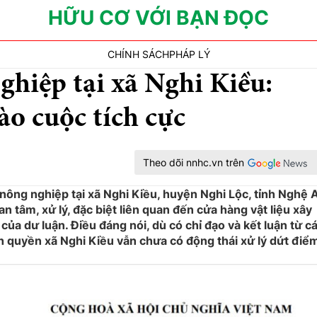
HỮU CƠ VỚI BẠN ĐỌC
CHÍNH SÁCH
PHÁP LÝ
ghiệp tại xã Nghi Kiều:
ào cuộc tích cực
Theo dõi nnhc.vn trên
t nông nghiệp tại xã Nghi Kiều, huyện Nghi Lộc, tỉnh Nghệ 
tâm, xử lý, đặc biệt liên quan đến cửa hàng vật liệu xây
ủa dư luận. Điều đáng nói, dù có chỉ đạo và kết luận từ c
 quyền xã Nghi Kiều vẫn chưa có động thái xử lý dứt điể