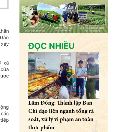
khẩn
 Đào
 xảy
ĐỌC NHIỀU
D xã
 cửa
được
Lâm Đồng: Thành lập Ban
động
Chỉ đạo liên ngành tổng rà
 các
soát, xử lý vi phạm an toàn
tiếp
thực phẩm