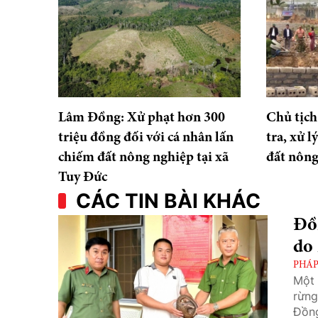
Lâm Đồng: Xử phạt hơn 300
Chủ tịch
triệu đồng đối với cá nhân lấn
tra, xử l
chiếm đất nông nghiệp tại xã
đất nông
Tuy Đức
CÁC TIN BÀI KHÁC
Đồn
do
PHÁP
Một 
rừng
Đồng