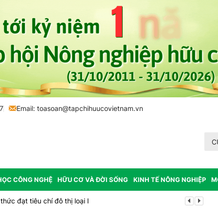
7
Email:
toasoan@tapchihuucovietnam.vn
C
HỌC CÔNG NGHỆ
HỮU CƠ VÀ ĐỜI SỐNG
KINH TẾ NÔNG NGHIỆP
M
ức đạt tiêu chí đô thị loại I
Cách tư duy 