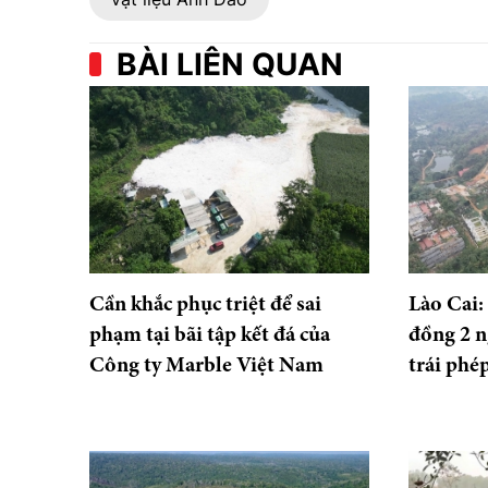
BÀI LIÊN QUAN
Cần khắc phục triệt để sai
Lào Cai:
phạm tại bãi tập kết đá của
đồng 2 n
Công ty Marble Việt Nam
trái phé