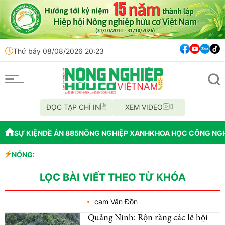
Thứ bảy 08/08/2026 20:23
ĐỌC TẠP CHÍ IN
XEM VIDEO
SỰ KIỆN
ĐỀ ÁN 885
NÔNG NGHIỆP XANH
KHOA HỌC CÔNG NG
NÓNG:
quy mô lớn và tiềm năng
LỌC BÀI VIẾT THEO TỪ KHÓA
cam Vân Đồn
Quảng Ninh: Rộn ràng các lễ hội