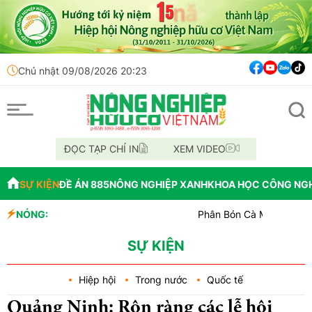
Chủ nhật 09/08/2026 20:23
ĐỌC TẠP CHÍ IN
XEM VIDEO
SỰ KIỆN
ĐỀ ÁN 885
NÔNG NGHIỆP XANH
KHOA HỌC CÔNG NG
NÓNG:
Phân Bón Cà Mau đồng hành với bó
Chỉ đạo xử lý vụ phá rừng tại lâm
Mùa xanh trên cánh đồng Mường 
SỰ KIỆN
Hiệp hội
Trong nước
Quốc tế
Quảng Ninh: Rộn ràng các lễ hội