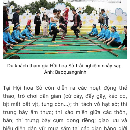
Du khách tham gia Hồi hoa Sở trải nghiệm nhảy sạp.
Ảnh: Baoquangninh
Tại Hội hoa Sở còn diễn ra các hoạt động thể
thao, trò chơi dân gian (cừ cáy, đẩy gậy, kéo co,
bịt mắt bắt vịt, tung còn...); thi tách vỏ hạt sở; thi
trưng bày ẩm thực; thi xào miến giữa các thôn,
bản; thi trưng bày cụm dong riềng; giao lưu và
biểu diễn dân vũ; mua sắm tại các gian hàng giới