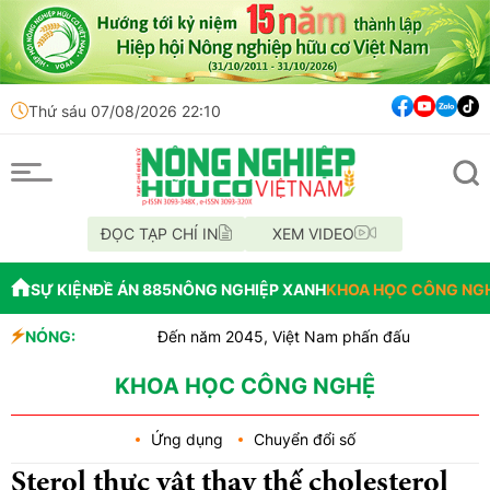
Thứ sáu 07/08/2026 22:10
ĐỌC TẠP CHÍ IN
XEM VIDEO
SỰ KIỆN
ĐỀ ÁN 885
NÔNG NGHIỆP XANH
KHOA HỌC CÔNG NG
NÓNG:
Đến năm 2045, Việt Nam phấn đấu thuộc nhóm dẫn đầu
Thông báo mất giấy tờ
Lâm Đồng: Không hợp thức hóa diện tích đất vi phạ
KHOA HỌC CÔNG NGHỆ
Ứng dụng
Chuyển đổi số
Sterol thực vật thay thế cholesterol