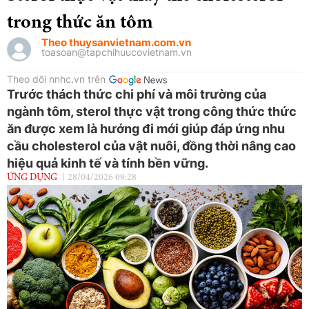
trong thức ăn tôm
Theo thuysanvietnam.com.vn
toasoan@tapchihuucovietnam.vn
Theo dõi nnhc.vn trên
Trước thách thức chi phí và môi trường của
ngành tôm, sterol thực vật trong công thức thức
ăn được xem là hướng đi mới giúp đáp ứng nhu
cầu cholesterol của vật nuôi, đồng thời nâng cao
hiệu quả kinh tế và tính bền vững.
ỨNG DỤNG
28/04/2026 09:28