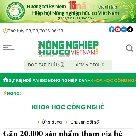
Thứ bảy 08/08/2026 06:28
ĐỌC TẠP CHÍ IN
XEM VIDEO
SỰ KIỆN
ĐỀ ÁN 885
NÔNG NGHIỆP XANH
KHOA HỌC CÔNG NG
NÓNG:
Đến năm 2045, Vi
Thông báo mất gi
Lâm Đồng: Không 
KHOA HỌC CÔNG NGHỆ
Ứng dụng
Chuyển đổi số
Gần 20.000 sản phẩm tham gia hệ