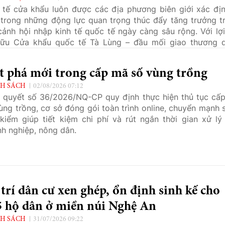
 tế cửa khẩu luôn được các địa phương biên giới xác địn
trong những động lực quan trọng thúc đẩy tăng trưởng t
cảnh hội nhập kinh tế quốc tế ngày càng sâu rộng. Với lợi
hữu Cửa khẩu quốc tế Tà Lùng – đầu mối giao thương 
g với Trung Quốc, xã Phục Hoà, tỉnh Cao Bằng đang tập t
 hiện khâu đột phá về phát triển kinh tế cửa khẩu gắn với
t phá mới trong cấp mã số vùng trồng
h và đầu tư hạ tầng đồng bộ theo Nghị quyết Đại hội Đản
ần thứ I, nhiệm kỳ 2025 – 2030. Đây được xem là hướn
H SÁCH
02/08/2026 07:12
 quyết số 36/2026/NQ-CP quy định thực hiện thủ tục cấ
n lược nhằm khai thác hiệu quả tiềm năng, tạo động lực 
ùng trồng, cơ sở đóng gói toàn trình online, chuyển mạnh 
ng, thúc đẩy chuyển dịch cơ cấu kinh tế, từng bước nâng
kiểm giúp tiết kiệm chi phí và rút ngắn thời gian xử lý
sống người dân địa phương.
h nghiệp, nông dân.
trí dân cư xen ghép, ổn định sinh kế cho
5 hộ dân ở miền núi Nghệ An
H SÁCH
31/07/2026 09:22