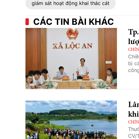
giám sát hoạt động khai thác cát
CÁC TIN BÀI KHÁC
Tp.
lượ
CHÍN
Chiề
bị c
công
Lâ
khi
CHÍN
Thườ
CV/T