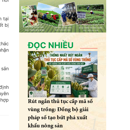
 nối
 tại
t bị
ĐỌC NHIỀU
thác
nhận
 sản
định
uyên
 hợp
Rút ngắn thủ tục cấp mã số
vùng trồng: Đồng bộ giải
pháp số tạo bứt phá xuất
khẩu nông sản