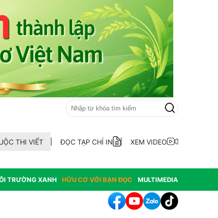
UỘC THI VIẾT
ĐỌC TẠP CHÍ IN
XEM VIDEO
ÔI TRƯỜNG XANH
HỮU CƠ VỚI BẠN ĐỌC
MULTIMEDIA
ỗi hoạt động hưởng ứng Lễ hội Sầu riêng Đắk Lắk lần thứ I năm 202