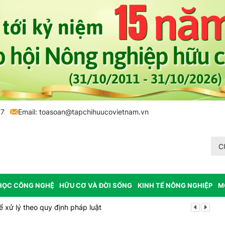
77
Email:
toasoan@tapchihuucovietnam.vn
C
HỌC CÔNG NGHỆ
HỮU CƠ VÀ ĐỜI SỐNG
KINH TẾ NÔNG NGHIỆP
M
 xử lý theo quy định pháp luật
Sôi động chu