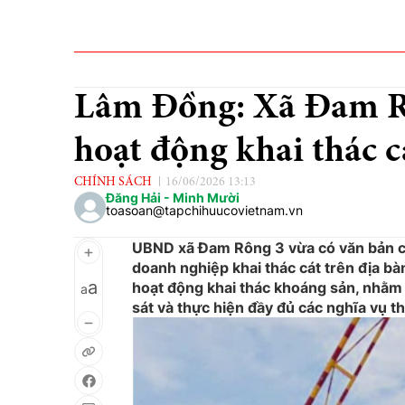
Lâm Đồng: Xã Đam Rô
hoạt động khai thác c
CHÍNH SÁCH
16/06/2026 13:13
Đăng Hải - Minh Mười
toasoan@tapchihuucovietnam.vn
UBND xã Đam Rông 3 vừa có văn bản ch
doanh nghiệp khai thác cát trên địa b
a
hoạt động khai thác khoáng sản, nhằm 
a
sát và thực hiện đầy đủ các nghĩa vụ t