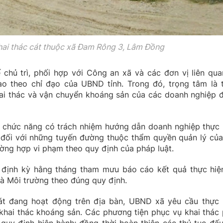
ai thác cát thuộc xã Đam Rông 3, Lâm Đồng
chủ trì, phối hợp với Công an xã và các đơn vị liên qua
o theo chỉ đạo của UBND tỉnh. Trong đó, trọng tâm là 
hai thác và vận chuyển khoáng sản của các doanh nghiệp 
ị chức năng có trách nhiệm hướng dẫn doanh nghiệp thực 
 đối với những tuyến đường thuộc thẩm quyền quản lý của
ờng hợp vi phạm theo quy định của pháp luật.
định kỳ hằng tháng tham mưu báo cáo kết quả thực hiệ
à Môi trường theo đúng quy định.
át đang hoạt động trên địa bàn, UBND xã yêu cầu thực 
khai thác khoáng sản. Các phương tiện phục vụ khai thác 