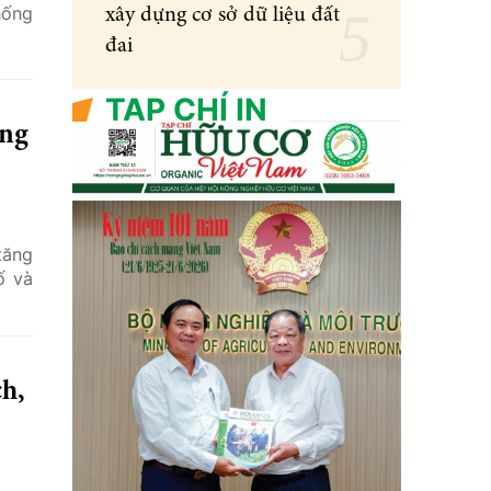
hống
xây dựng cơ sở dữ liệu đất
đai
TẠP CHÍ IN
ăng
tăng
ố và
ch,