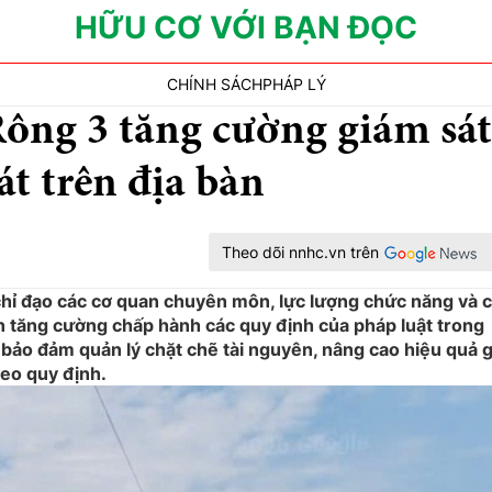
HỮU CƠ VỚI BẠN ĐỌC
CHÍNH SÁCH
PHÁP LÝ
ng 3 tăng cường giám sát
át trên địa bàn
Theo dõi nnhc.vn trên
ỉ đạo các cơ quan chuyên môn, lực lượng chức năng và 
àn tăng cường chấp hành các quy định của pháp luật trong
bảo đảm quản lý chặt chẽ tài nguyên, nâng cao hiệu quả 
heo quy định.