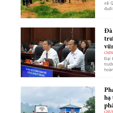
xã Q
đuối
Đà 
tr
vữ
CHÍN
Đại 
trưở
hoàn
Phá
hạ 
ph
CHU