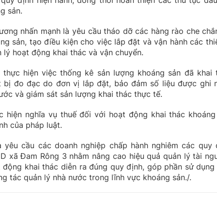
uy định hiện hành; đồng thời hoàn thiện các thủ tục đấu
g sản.
ương nhấn mạnh là yêu cầu tháo dỡ các hàng rào che chắn
 sản, tạo điều kiện cho việc lắp đặt và vận hành các thiế
 lý hoạt động khai thác và vận chuyển.
thực hiện việc thống kê sản lượng khoáng sản đã khai 
 bị đo đạc do đơn vị lắp đặt, bảo đảm số liệu được ghi 
ước và giám sát sản lượng khai thác thực tế.
c hiện nghĩa vụ thuế đối với hoạt động khai thác khoáng
nh của pháp luật.
và yêu cầu các doanh nghiệp chấp hành nghiêm các quy 
ND xã Đam Rông 3 nhằm nâng cao hiệu quả quản lý tài ng
 động khai thác diễn ra đúng quy định, góp phần sử dụng
ng tác quản lý nhà nước trong lĩnh vực khoáng sản./.