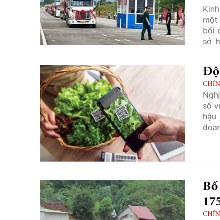
Kinh
một 
bối 
sở 
trọn
thực
Độ
hoạc
xã l
CHÍN
Nghị
chiế
số v
trưở
hậu 
đời 
doan
Bố 
17
CHÍN