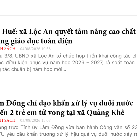
 Huế: xã Lộc An quyết tâm nâng cao chất
ng giáo dục toàn diện
H SÁCH
04/08/2026 10:38
u 3/8, UBND xã Lộc An tổ chức họp triển khai công tác c
ác điều kiện phục vụ năm học 2026 – 2027, rà soát toàn 
 tác chuẩn bị năm học mới...
m Đồng chỉ đạo khẩn xử lý vụ đuối nước
ến 2 trẻ em tử vong tại xã Quảng Khê
H SÁCH
03/08/2026 15:07
ng trực Tỉnh ủy Lâm Đồng vừa ban hành Công văn số 2
U yêu cầu khẩn trương xử lý hậu quả vụ đuối nước xảy ra