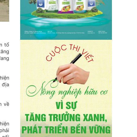
n tổ
tăng
đang
hiện
 địa
n về
hiện
phải