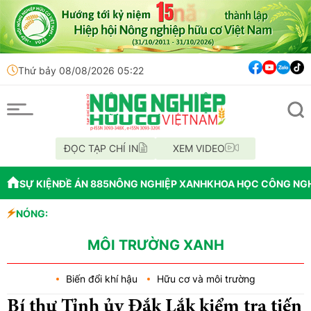
Thứ bảy 08/08/2026 05:22
ĐỌC TẠP CHÍ IN
XEM VIDEO
SỰ KIỆN
ĐỀ ÁN 885
NÔNG NGHIỆP XANH
KHOA HỌC CÔNG NG
NÓNG:
Đến năm 2045, Vi
Thông báo mất gi
Lâm Đồng: Không 
MÔI TRƯỜNG XANH
Biến đổi khí hậu
Hữu cơ và môi trường
Bí thư Tỉnh ủy Đắk Lắk kiểm tra tiến