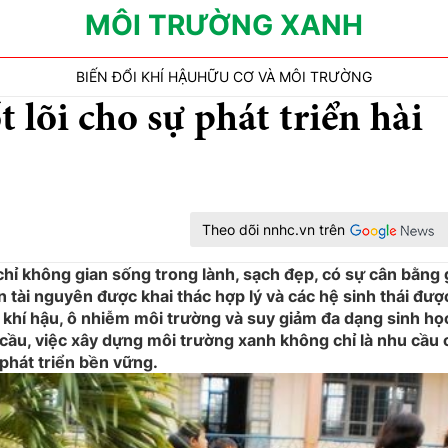
MÔI TRƯỜNG XANH
BIẾN ĐỔI KHÍ HẬU
HỮU CƠ VÀ MÔI TRƯỜNG
 lõi cho sự phát triển hài
Theo dõi nnhc.vn trên
chỉ không gian sống trong lành, sạch đẹp, có sự cân bằng 
n tài nguyên được khai thác hợp lý và các hệ sinh thái đượ
ổi khí hậu, ô nhiễm môi trường và suy giảm đa dạng sinh họ
cầu, việc xây dựng môi trường xanh không chỉ là nhu cầu 
 phát triển bền vững.