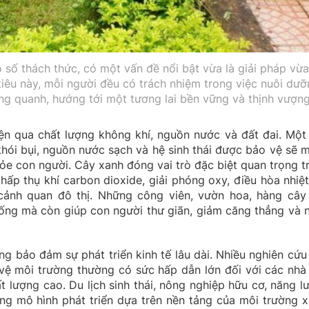
ô số thách thức, có một vấn đề nổi bật vừa là giải pháp vừa
tiêu này, mỗi người đều có trách nhiệm trong việc nuôi dưỡ
ng quanh, hướng tới một tương lai bền vững và thịnh vượng
ện qua chất lượng không khí, nguồn nước và đất đai. Một
 khói bụi, nguồn nước sạch và hệ sinh thái được bảo vệ sẽ 
hỏe con người. Cây xanh đóng vai trò đặc biệt quan trọng t
ấp thụ khí carbon dioxide, giải phóng oxy, điều hòa nhiệt
cảnh quan đô thị. Những công viên, vườn hoa, hàng cây
ống mà còn giúp con người thư giãn, giảm căng thẳng và 
ng bảo đảm sự phát triển kinh tế lâu dài. Nhiều nghiên cứu
vệ môi trường thường có sức hấp dẫn lớn đối với các nhà
t lượng cao. Du lịch sinh thái, nông nghiệp hữu cơ, năng l
ững mô hình phát triển dựa trên nền tảng của môi trường x