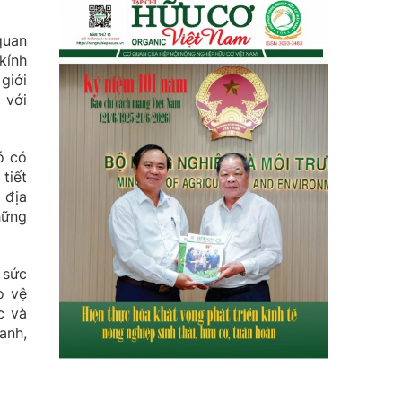
quan
kính
giới
 với
ó có
tiết
 địa
hững
 sức
o vệ
c và
anh,