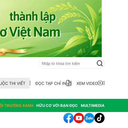
UỘC THI VIẾT
ĐỌC TẠP CHÍ IN
XEM VIDEO
ÔI TRƯỜNG XANH
HỮU CƠ VỚI BẠN ĐỌC
MULTIMEDIA
hông hợp thức hóa diện tích đất vi phạm có nguồn gốc từ phá rừ