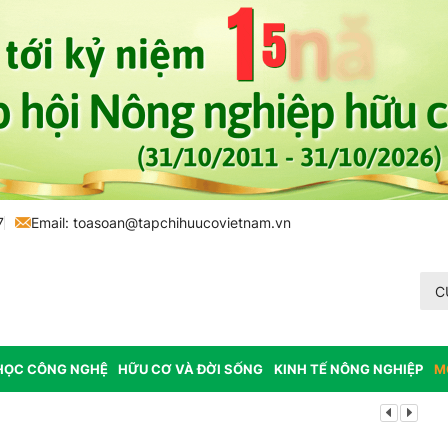
7
Email:
toasoan@tapchihuucovietnam.vn
C
HỌC CÔNG NGHỆ
HỮU CƠ VÀ ĐỜI SỐNG
KINH TẾ NÔNG NGHIỆP
M
Lâm Đồng: K