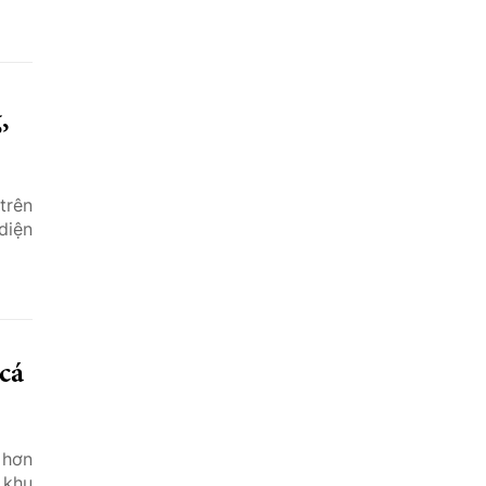
,
trên
diện
cá
 hơn
 khu