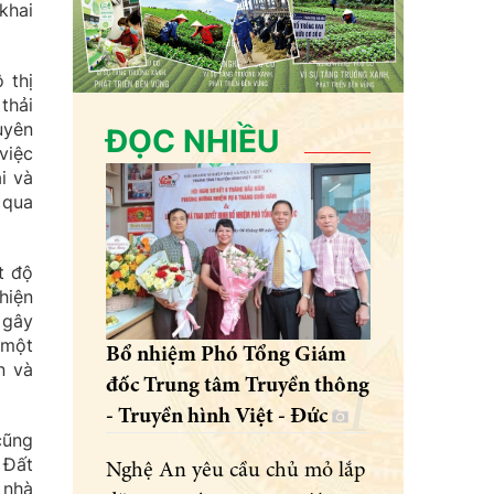
khai
 thị
thải
uyên
ĐỌC NHIỀU
việc
i và
 qua
t độ
hiện
 gây
 một
Bổ nhiệm Phó Tổng Giám
n và
đốc Trung tâm Truyền thông
- Truyền hình Việt - Đức
cũng
 Đất
Nghệ An yêu cầu chủ mỏ lắp
 nhà