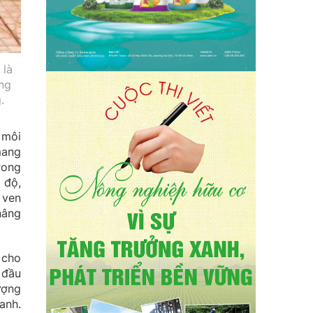
 là
ng
.
 môi
mang
rong
 độ,
 ven
nâng
 cho
 đầu
ượng
anh.