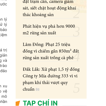
đặt trạm cân, camera giám
rước
sát, siết chặt hoạt động khai
thác khoáng sản
n lý
ử lý
Phát hiện vụ phá hơn 9000
 bảo
m2 rừng sản xuất
kiệm
Lâm Đồng: Phạt 25 triệu
 trị
đồng vì chiếm gần 850m² đất
giản
rừng sản xuất trồng cà phê
g và
trào
Đắk Lắk: Xử phạt 1,5 tỷ đồng
 đảo
Công ty Mía đường 333 vì vi
phạm khí thải vượt quy
h xu
chuẩn
o vệ
c mô
phần
TẠP CHÍ IN