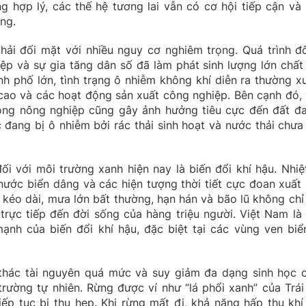
g hợp lý, các thế hệ tương lai vẫn có cơ hội tiếp cận và 
ặng.
hải đối mặt với nhiều nguy cơ nghiêm trọng. Quá trình đô
p và sự gia tăng dân số đã làm phát sinh lượng lớn chất 
hành phố lớn, tình trạng ô nhiễm không khí diễn ra thường x
cao và các hoạt động sản xuất công nghiệp. Bên cạnh đó, 
ong nông nghiệp cũng gây ảnh hưởng tiêu cực đến đất đa
đang bị ô nhiễm bởi rác thải sinh hoạt và nước thải chưa
ối với môi trường xanh hiện nay là biến đổi khí hậu. Nhiệ
 nước biển dâng và các hiện tượng thời tiết cực đoan xuất 
kéo dài, mưa lớn bất thường, hạn hán và bão lũ không chỉ
 trực tiếp đến đời sống của hàng triệu người. Việt Nam là
ạnh của biến đổi khí hậu, đặc biệt tại các vùng ven biể
 thác tài nguyên quá mức và suy giảm đa dạng sinh học 
trường tự nhiên. Rừng được ví như “lá phổi xanh” của Trái
iếp tục bị thu hẹp. Khi rừng mất đi, khả năng hấp thụ khí