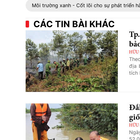
Môi trường xanh - Cốt lõi cho sự phát triển h
CÁC TIN BÀI KHÁC
Tp
bảo
HỮU 
Theo
địa 
tích
Đắ
giố
HỮU 
Ngày
52.0