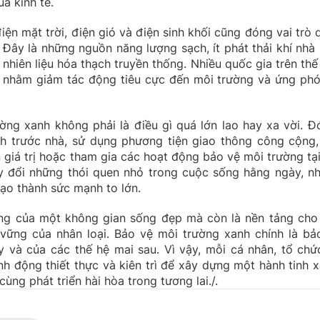
ả kinh tế.
điện mặt trời, điện gió và điện sinh khối cũng đóng vai trò 
Đây là những nguồn năng lượng sạch, ít phát thải khí nhà 
hiên liệu hóa thạch truyền thống. Nhiều quốc gia trên thế 
nhằm giảm tác động tiêu cực đến môi trường và ứng phó
ờng xanh không phải là điều gì quá lớn lao hay xa vời. Đ
h trước nhà, sử dụng phương tiện giao thông công cộng, 
 giá trị hoặc tham gia các hoạt động bảo vệ môi trường tại
ay đổi những thói quen nhỏ trong cuộc sống hằng ngày, n
tạo thành sức mạnh to lớn.
ợng của một không gian sống đẹp mà còn là nền tảng cho
 vững của nhân loại. Bảo vệ môi trường xanh chính là bả
 và của các thế hệ mai sau. Vì vậy, mỗi cá nhân, tổ chứ
h động thiết thực và kiên trì để xây dựng một hành tinh x
cùng phát triển hài hòa trong tương lai./.