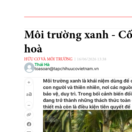
Môi trường xanh - Cốt
hoà
HỮU CƠ VÀ MÔI TRƯỜNG
16/06/2026 13:38
Thái Hà
toasoan@tapchihuucovietnam.vn
Môi trường xanh là khái niệm dùng để 
con người và thiên nhiên, nơi các nguồ
a
bảo vệ, duy trì. Trong bối cảnh biến đ
a
đang trở thành những thách thức toàn 
thiết mà còn là điều kiện tiên quyết để