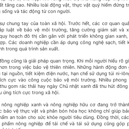
 đất tăng cao. Nhiều loài động vật, thực vật quý hiếm đứng t
 sống và tác động từ con người.
ự chung tay của toàn xã hội. Trước hết, các cơ quan quả
p luật về bảo vệ môi trường, tăng cường giám sát và x
quy hoạch đô thị cần gắn với phát triển không gian xanh,
ợp. Các doanh nghiệp cần áp dụng công nghệ sạch, tiết 
nh trong quá trình sản xuất.
ng cũng là giải pháp quan trọng. Khi mỗi người hiểu rõ giá
hơn trong việc bảo vệ thiên nhiên. Những hành động đơn 
 tại nguồn, tiết kiệm điện nước, hạn chế sử dụng túi ni-lôn
ích cực vào công cuộc bảo vệ môi trường. Nhiều phong 
, thu gom rác thải hay ngày Chủ nhật xanh đã thu hút đông
 ứng tích cực trong xã hội.
ển nông nghiệp xanh và nông nghiệp hữu cơ đang trở thàn
c bảo vệ thực vật và phân bón hóa học không chỉ giúp bả
hẩm an toàn cho sức khỏe người tiêu dùng. Đồng thời, cá
ụ phẩm nông nghiệp để tái chế và tái sử dụng cũng góp 