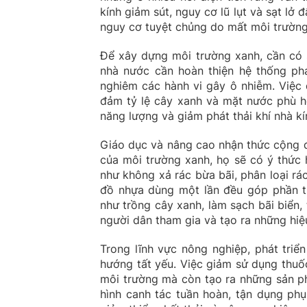
kính giảm sút, nguy cơ lũ lụt và sạt lở
nguy cơ tuyệt chủng do mất môi trường
Để xây dựng môi trường xanh, cần có s
nhà nước cần hoàn thiện hệ thống phá
nghiêm các hành vi gây ô nhiễm. Việc 
đảm tỷ lệ cây xanh và mặt nước phù h
năng lượng và giảm phát thải khí nhà kí
Giáo dục và nâng cao nhận thức cộng đồ
của môi trường xanh, họ sẽ có ý thức 
như không xả rác bừa bãi, phân loại rác
đồ nhựa dùng một lần đều góp phần t
như trồng cây xanh, làm sạch bãi biển
người dân tham gia và tạo ra những hiệu
Trong lĩnh vực nông nghiệp, phát tri
hướng tất yếu. Việc giảm sử dụng thuố
môi trường mà còn tạo ra những sản p
hình canh tác tuần hoàn, tận dụng ph