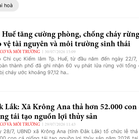
ài hoà
. Huế tăng cường phòng, chống cháy rừng
 vệ tài nguyên và môi trường sinh thái
CƠ VÀ MÔI TRƯỜNG
30/07/2026 15:09
 Chi cục Kiểm lâm Tp. Huế, từ đầu năm đến ngày 22/7, 
bàn thành phố đã ghi nhận 60 vụ phát lửa rừng với tổng 
 bị cháy ước khoảng 97,12 ha..
k Lắk: Xã Krông Ana thả hơn 52.000 con 
ng tái tạo nguồn lợi thủy sản
CƠ VÀ MÔI TRƯỜNG
29/07/2026 11:43
 28/7, UBND xã Krông Ana (tỉnh Đắk Lắk) tổ chức lễ thả
00 con cá giống tái tạo nguồn lợi thủy sản năm 2026 tại