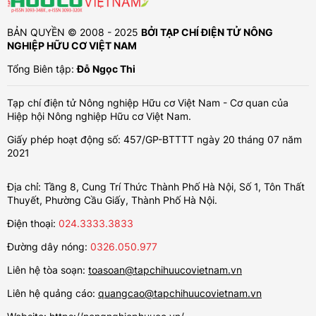
BẢN QUYỀN © 2008 - 2025
BỞI TẠP CHÍ ĐIỆN TỬ NÔNG
NGHIỆP HỮU CƠ VIỆT NAM
Tổng Biên tập:
Đỗ Ngọc Thi
Tạp chí điện tử Nông nghiệp Hữu cơ Việt Nam - Cơ quan của
Hiệp hội Nông nghiệp Hữu cơ Việt Nam.
Giấy phép hoạt động số: 457/GP-BTTTT ngày 20 tháng 07 năm
2021
Địa chỉ: Tầng 8, Cung Trí Thức Thành Phố Hà Nội, Số 1, Tôn Thất
Thuyết, Phường Cầu Giấy, Thành Phố Hà Nội.
Điện thoại:
024.3333.3833
Đường dây nóng:
0326.050.977
Liên hệ tòa soạn:
toasoan@tapchihuucovietnam.vn
Liên hệ quảng cáo:
quangcao@tapchihuucovietnam.vn