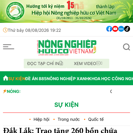
Thứ bảy 08/08/2026 19:22
ĐỌC TẠP CHÍ IN
XEM VIDEO
SỰ KIỆN
ĐỀ ÁN 885
NÔNG NGHIỆP XANH
KHOA HỌC CÔNG NG
NÓNG:
OAU đưa nhà máy th
Đắk Lắk tổ chức di
Vĩnh Long phát hiệ
SỰ KIỆN
Hiệp hội
Trong nước
Quốc tế
Đắk Lắk: Trao tặng 260 bồn chứa