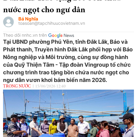
nước ngọt cho ngư dân
Bá Nghĩa
toasoan@tapchihuucovietnam.vn
Theo dõi nnhc.vn trên
Tại UBND phường Phú Yên, tỉnh Đắk Lắk, Báo và
Phát thanh, Truyền hình Đắk Lắk phối hợp với Báo
Nông nghiệp và Môi trường, cùng sự đồng hành
của Quỹ Thiện Tâm - Tập đoàn Vingroup tổ chức
chương trình trao tặng bồn chứa nước ngọt cho
ngư dân vươn khơi bám biển năm 2026.
TRONG NƯỚC
15/06/2026 12:40