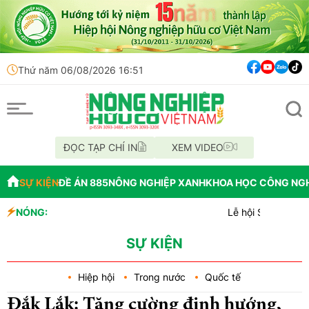
Thứ năm 06/08/2026 16:51
ĐỌC TẠP CHÍ IN
XEM VIDEO
SỰ KIỆN
ĐỀ ÁN 885
NÔNG NGHIỆP XANH
KHOA HỌC CÔNG NG
NÓNG:
Lễ hội Sầu riêng Đắk Lắk 20
Bắc Ninh công bố quy hoạch ch
Cách tư duy mới: Hỗ trợ ngư
SỰ KIỆN
Hiệp hội
Trong nước
Quốc tế
Đắk Lắk: Tăng cường định hướng,