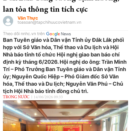
lan tỏa thông tin tích cực
Văn Thực
toasoan@tapchihuucovietnam.vn
Theo dõi nnhc.vn trên
Ban Tuyên giáo và Dân vận Tỉnh ủy Đắk Lắk phối
hợp với Sở Văn hóa, Thể thao và Du lịch và Hội
Nhà báo tỉnh tổ chức Hội nghị giao ban báo chí
định kỳ tháng 6/2026. Hội nghị do ông: Trần Minh
Trí – Phó Trưởng Ban Tuyên giáo và Dân vận Tỉnh
ủy; Nguyễn Quốc Hiệp – Phó Giám đốc Sở Văn
hóa, Thể thao và Du lịch; Nguyễn Văn Phú – Chủ
tịch Hội Nhà báo tỉnh đồng chủ trì.
TRONG NƯỚC
14/06/2026 09:33