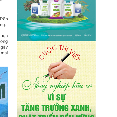
Trần
ng.
 học
rong
ngày
 mai