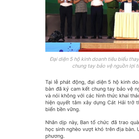
Đại diện 5 hộ kinh doanh tiêu biểu tha
chung tay bảo vệ nguồn lợi t
Tại lễ phát động, đại diện 5 hộ kinh d
bàn đã ký cam kết chung tay bảo vệ ng
và nói không với các hình thức khai thá
hiện quyết tâm xây dựng Cát Hải trở t
biển bền vững.
Nhân dịp này, Ban tổ chức đã trao quà
học sinh nghèo vượt khó trên địa bàn. 
phương.