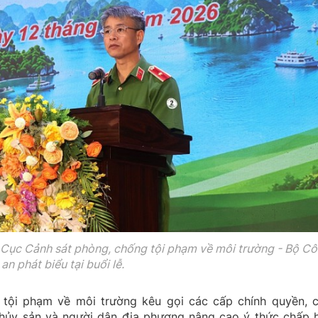
 Cục Cảnh sát phòng, chống tội phạm về môi trường - Bộ C
an phát biểu tại buổi lễ.
tội phạm về môi trường kêu gọi các cấp chính quyền, 
thủy sản và người dân địa phương nâng cao ý thức chấp 