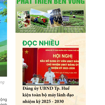
ĐỌC NHIỀU
ông
Đảng ủy UBND Tp. Huế
kiện toàn bộ máy lãnh đạo
cộng
nhiệm kỳ 2025 - 2030
hành