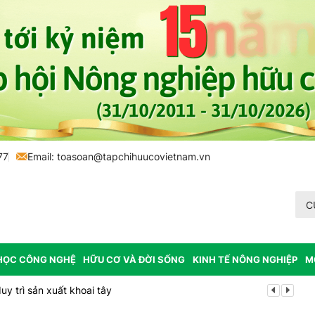
77
Email:
toasoan@tapchihuucovietnam.vn
C
HỌC CÔNG NGHỆ
HỮU CƠ VÀ ĐỜI SỐNG
KINH TẾ NÔNG NGHIỆP
M
y trì sản xuất khoai tây
Tp. Huế: Xã 