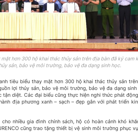
y mặt hơn 300 hộ khai thác thủy sản trên địa bàn đã ký cam 
hủy sản, bảo vệ môi trường, bảo vệ đa dạng sinh học.
oanh tiêu biểu thay mặt hơn 300 hộ khai thác thủy sản trên
uồn lợi thủy sản, bảo vệ môi trường, bảo vệ đa dạng sinh
c tận diệt. Các đại biểu cũng thực hiện nghi thức phát động
hành địa phương xanh – sạch – đẹp gắn với phát triển kin
 cho nhiều gia đình chính sách, hộ có hoàn cảnh khó khă
URENCO cũng trao tặng thiết bị vệ sinh môi trường phục vụ