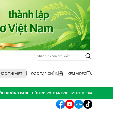
UỘC THI VIẾT
ĐỌC TẠP CHÍ IN
XEM VIDEO
ÔI TRƯỜNG XANH
HỮU CƠ VỚI BẠN ĐỌC
MULTIMEDIA
Quảng Điền ra mắt Tổ hợp tác nuôi trồng thủy sản thôn An Xuân Đôn