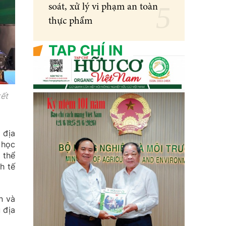
soát, xử lý vi phạm an toàn
thực phẩm
TẠP CHÍ IN
kết
 địa
 học
 thể
h tế
n và
 địa