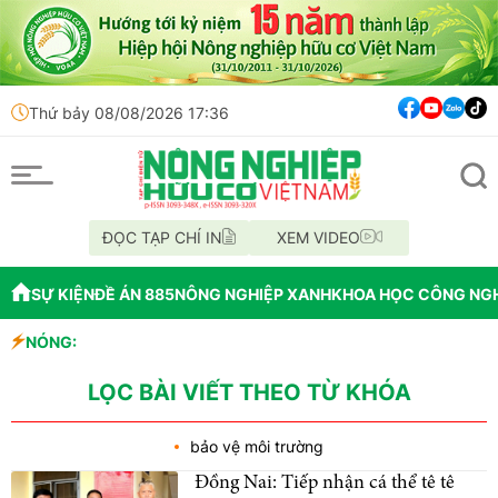
Thứ bảy 08/08/2026 17:36
ĐỌC TẠP CHÍ IN
XEM VIDEO
SỰ KIỆN
ĐỀ ÁN 885
NÔNG NGHIỆP XANH
KHOA HỌC CÔNG NG
y mô lớn và tiềm năng
NÓNG:
 Kar tỉnh Đắk Lắk
LỌC BÀI VIẾT THEO TỪ KHÓA
bảo vệ môi trường
Đồng Nai: Tiếp nhận cá thể tê tê