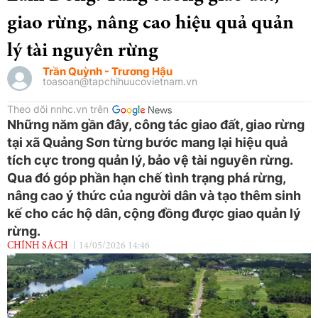
giao rừng, nâng cao hiệu quả quản
lý tài nguyên rừng
Trần Quỳnh - Trương Hậu
toasoan@tapchihuucovietnam.vn
Theo dõi nnhc.vn trên
Những năm gần đây, công tác giao đất, giao rừng
tại xã Quảng Sơn từng bước mang lại hiệu quả
tích cực trong quản lý, bảo vệ tài nguyên rừng.
Qua đó góp phần hạn chế tình trạng phá rừng,
nâng cao ý thức của người dân và tạo thêm sinh
kế cho các hộ dân, cộng đồng được giao quản lý
rừng.
CHÍNH SÁCH
14/05/2026 14:46