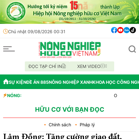
Chủ nhật 09/08/2026 00:31
ĐỌC TẠP CHÍ IN
XEM VIDEO
SỰ KIỆN
ĐỀ ÁN 885
NÔNG NGHIỆP XANH
KHOA HỌC CÔNG NG
NÓNG:
OAU đưa nhà máy thu
Đắk Lắk tổ chức diễ
Vĩnh Long phát hiện
HỮU CƠ VỚI BẠN ĐỌC
Chính sách
Pháp lý
Lâm Đồng: Tăng cường giao đất,