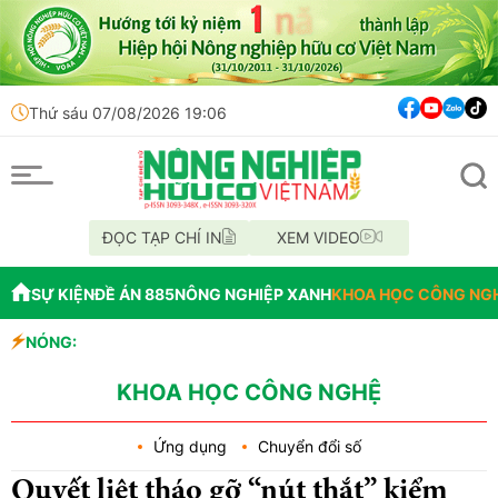
Thứ sáu 07/08/2026 19:06
ĐỌC TẠP CHÍ IN
XEM VIDEO
SỰ KIỆN
ĐỀ ÁN 885
NÔNG NGHIỆP XANH
KHOA HỌC CÔNG NG
NÓNG:
Đến năm 2045
Thông báo mất
Lâm Đồng: Kh
KHOA HỌC CÔNG NGHỆ
Ứng dụng
Chuyển đổi số
Quyết liệt tháo gỡ “nút thắt” kiểm