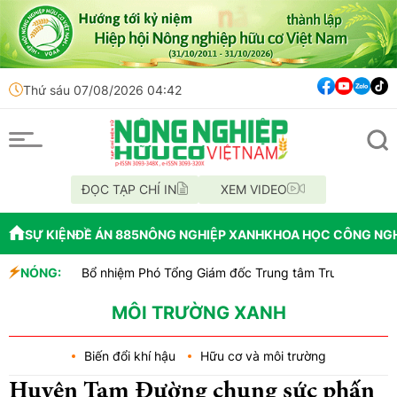
Thứ sáu 07/08/2026 04:42
ĐỌC TẠP CHÍ IN
XEM VIDEO
SỰ KIỆN
ĐỀ ÁN 885
NÔNG NGHIỆP XANH
KHOA HỌC CÔNG NG
NÓNG:
Bổ nhiệm Phó Tổng Giám đốc Trung tâm Truyền thông - Truyền
Lễ hội Sầu riêng Đắk Lắk 2026 là đòn bẩy cho quảng bá thươn
Bắc Ninh công bố quy hoạch chiến lược, chính thức đạt tiêu chí
MÔI TRƯỜNG XANH
Biến đổi khí hậu
Hữu cơ và môi trường
Huyện Tam Đường chung sức phấn