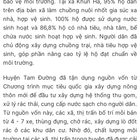
bảo vệ môi trường. Tại xã Khun Há, 95% hộ dân
trên địa bàn xã làm chuồng nuôi nhốt gia súc xa
nhà, hợp vệ sinh. 100% hộ được sử dụng nước
sinh hoạt và 86,8% hộ có nhà tiêu, nhà tắm, bể
chứa nước sinh hoạt hợp vệ sinh. Người dân đã
chủ động xây dựng chuồng trại, nhà tiêu hợp vệ
sinh, góp phần nâng cao tỷ lệ hộ đạt chuẩn về
môi trường.
Huyện Tam Đường đã tận dụng nguồn vốn từ
Chương trình mục tiêu quốc gia xây dựng nông
thôn mới để đầu tư xây dựng hệ thống thu gom,
xử lý rác thải, cung cấp nước sạch cho người dân.
Từ nguồn vốn này, các xã, thị trấn bố trí mỗi bản
từ 4 - 7 xe, thùng đựng, chở rác, xây dựng lò đốt
rác ở các khu dân cư. Nhờ đó, chất lượng môi
trường tại các xã, thị trấn trong huyện đã được cải