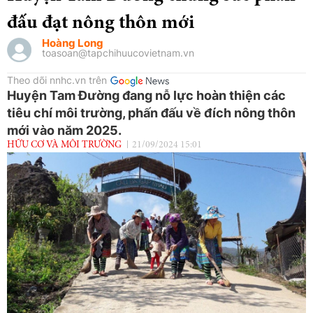
đấu đạt nông thôn mới
Hoàng Long
toasoan@tapchihuucovietnam.vn
Theo dõi nnhc.vn trên
Huyện Tam Đường đang nỗ lực hoàn thiện các
tiêu chí môi trường, phấn đấu về đích nông thôn
mới vào năm 2025.
HỮU CƠ VÀ MÔI TRƯỜNG
21/09/2024 15:01