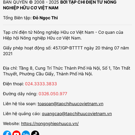
BẢN QUYỀN © 2008 - 2025
BỞI TẠP CHÍ ĐIỆN TỬ NÔNG
NGHIỆP HỮU CƠ VIỆT NAM
Tổng Biên tập:
Đỗ Ngọc Thi
Tạp chí điện tử Nông nghiệp Hữu cơ Việt Nam - Cơ quan của
Hiệp hội Nông nghiệp Hữu cơ Việt Nam.
Giấy phép hoạt động số: 457/GP-BTTTT ngày 20 tháng 07 năm
2021
Địa chỉ: Tầng 8, Cung Trí Thức Thành Phố Hà Nội, Số 1, Tôn Thất
Thuyết, Phường Cầu Giấy, Thành Phố Hà Nội.
Điện thoại:
024.3333.3833
Đường dây nóng:
0326.050.977
Liên hệ tòa soạn:
toasoan@tapchihuucovietnam.vn
Liên hệ quảng cáo:
quangcao@tapchihuucovietnam.vn
Website:
https://nongnghiephuuco.vn/