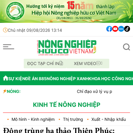
Chủ nhật 09/08/2026 13:14
ĐỌC TẠP CHÍ IN
XEM VIDEO
SỰ KIỆN
ĐỀ ÁN 885
NÔNG NGHIỆP XANH
KHOA HỌC CÔNG NG
NÓNG:
Chỉ đạo xử lý vụ phá rừng tại lâm phầ
Mùa xanh trên cánh đồng Mường Than
Lâm Đồng: Công tác chi trả tiền giao 
KINH TẾ NÔNG NGHIỆP
Mô hình - Kinh nghiệm
Thị trường
Xuất - Nhập khẩu
Đông trùng hạ thảo Thiên Phúc: