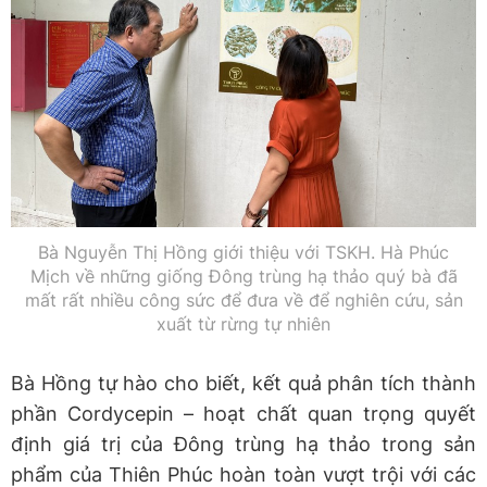
Bà Nguyễn Thị Hồng giới thiệu với TSKH. Hà Phúc
Mịch về những giống Đông trùng hạ thảo quý bà đã
mất rất nhiều công sức để đưa về để nghiên cứu, sản
xuất từ rừng tự nhiên
Bà Hồng tự hào cho biết, kết quả phân tích thành
phần Cordycepin – hoạt chất quan trọng quyết
định giá trị của Đông trùng hạ thảo trong sản
phẩm của Thiên Phúc hoàn toàn vượt trội với các