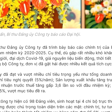
n, Bí thư Đảng ủy Công ty báo cáo Đại hội.
 thư Đảng ủy Công ty đã trình bày báo cáo chính trị của
 nhiệm kỳ 2020-2025. Cụ thể, dù gặp rất nhiều khó khă
ế giới, đại dịch Covid-19, giá nguyên liệu biến động, thời tiế
bộ Công ty, đơn vị đã gặt hái được nhiều kết quả tích cực
 đã đạt và vượt nhiều chỉ tiêu trọng yếu như tổng doanh
ỉ tiêu nghị quyết (5%/năm); Sản lượng xuất khẩu tăng tr
 nhuận trước thuế tăng gấp 3,6 lần so với đầu nhiệm kỳ;
5%, vượt mục tiêu đề ra.
g ty hiện có 98 Đảng viên, sinh hoạt tại 4 chi bộ trực th
g được chú trọng toàn diện trên các mặt: chính trị, tư tư