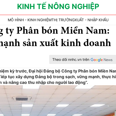
KINH TẾ NÔNG NGHIỆP
MÔ HÌNH - KINH NGHIỆM
THỊ TRƯỜNG
XUẤT - NHẬP KHẨU
g ty Phân bón Miền Nam:
mạnh sản xuất kinh doanh
Theo dõi nnhc.vn trên
nhiệm kỳ trước, Đại hội Đảng bộ Công ty Phân bón Miền N
iếp tục xây dựng Đảng bộ trong sạch, vững mạnh, thực h
àm và nâng cao thu nhập cho người lao động”.