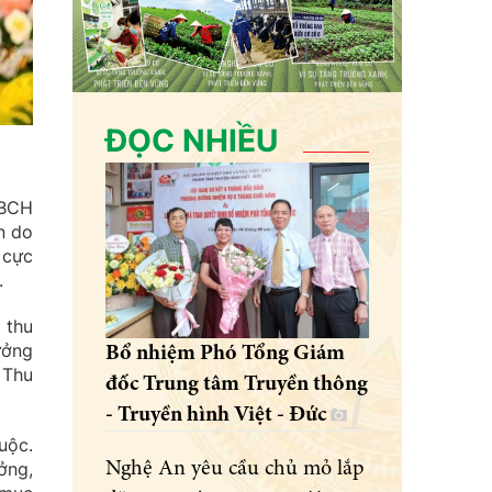
ĐỌC NHIỀU
 BCH
n do
t cực
.
 thu
ưởng
Bổ nhiệm Phó Tổng Giám
 Thu
đốc Trung tâm Truyền thông
- Truyền hình Việt - Đức
uộc.
ởng,
Nghệ An yêu cầu chủ mỏ lắp