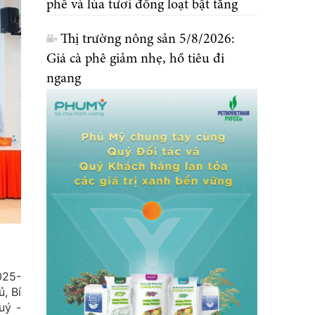
phê và lúa tươi đồng loạt bật tăng
Thị trường nông sản 5/8/2026:
Giá cà phê giảm nhẹ, hồ tiêu đi
ngang
025-
, Bí
uý -