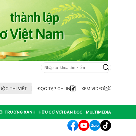
UỘC THI VIẾT
ĐỌC TẠP CHÍ IN
XEM VIDEO
ÔI TRƯỜNG XANH
HỮU CƠ VỚI BẠN ĐỌC
MULTIMEDIA
hông hợp thức hóa diện tích đất vi phạm có nguồn gốc từ phá rừ