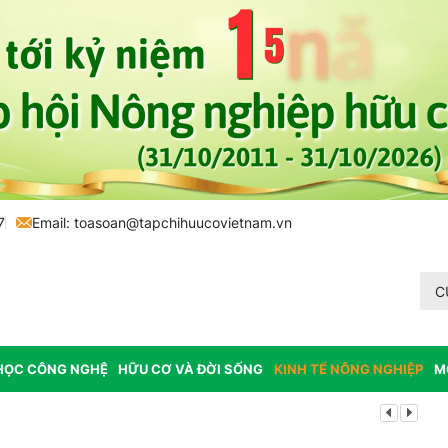
7
Email:
toasoan@tapchihuucovietnam.vn
C
HỌC CÔNG NGHỆ
HỮU CƠ VÀ ĐỜI SỐNG
KINH TẾ NÔNG NGHIỆP
M
Lâm Đồng: K