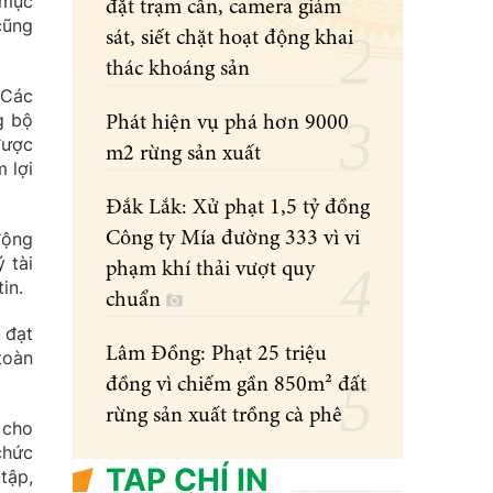
 mục
đặt trạm cân, camera giám
cũng
sát, siết chặt hoạt động khai
thác khoáng sản
 Các
g bộ
Phát hiện vụ phá hơn 9000
được
m2 rừng sản xuất
 lợi
Đắk Lắk: Xử phạt 1,5 tỷ đồng
động
Công ty Mía đường 333 vì vi
 tài
phạm khí thải vượt quy
in.
chuẩn
 đạt
Lâm Đồng: Phạt 25 triệu
toàn
đồng vì chiếm gần 850m² đất
rừng sản xuất trồng cà phê
 cho
chức
TẠP CHÍ IN
tập,