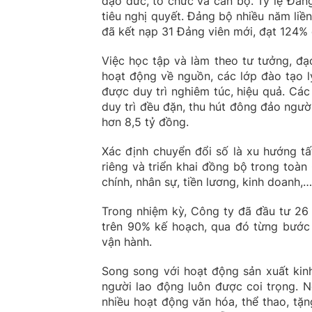
đạo đức, tổ chức và cán bộ. Tỷ lệ Đản
tiêu nghị quyết. Đảng bộ nhiều năm li
đã kết nạp 31 Đảng viên mới, đạt 124% c
Việc học tập và làm theo tư tưởng, đạ
hoạt động về nguồn, các lớp đào tạo lý 
được duy trì nghiêm túc, hiệu quả. Các
duy trì đều đặn, thu hút đông đảo ngườ
hơn 8,5 tỷ đồng.
Xác định chuyển đổi số là xu hướng t
riêng và triển khai đồng bộ trong toà
chính, nhân sự, tiền lương, kinh doanh,…
Trong nhiệm kỳ, Công ty đã đầu tư 26
trên 90% kế hoạch, qua đó từng bước 
vận hành.
Song song với hoạt động sản xuất kinh
người lao động luôn được coi trọng. N
nhiều hoạt động văn hóa, thể thao, tặ