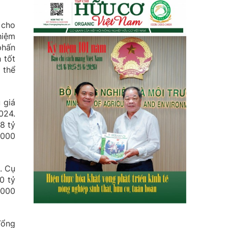
 cho
hiệm
phấn
 tốt
 thể
 giá
024.
8 tỷ
.000
. Cụ
0 tỷ
.000
Tổng