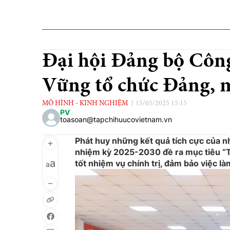
Đại hội Đảng bộ Côn
Vững tổ chức Đảng, 
MÔ HÌNH - KINH NGHIỆM
15/05/2025 15:15
PV
toasoan@tapchihuucovietnam.vn
Phát huy những kết quả tích cực của 
nhiệm kỳ 2025-2030 đề ra mục tiêu “T
a
tốt nhiệm vụ chính trị, đảm bảo việc l
a