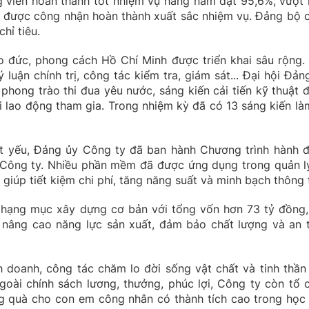
g viên hoàn thành tốt nhiệm vụ hàng năm đạt 95,6%, vượt
ền được công nhận hoàn thành xuất sắc nhiệm vụ. Đảng bộ 
hỉ tiêu.
o đức, phong cách Hồ Chí Minh được triển khai sâu rộng.
luận chính trị, công tác kiểm tra, giám sát... Đại hội Đản
 phong trào thi đua yêu nước, sáng kiến cải tiến kỹ thuật 
i lao động tham gia. Trong nhiệm kỳ đã có 13 sáng kiến làm
ất yếu, Đảng ủy Công ty đã ban hành Chương trình hành 
n Công ty. Nhiều phần mềm đã được ứng dụng trong quản lý
 giúp tiết kiệm chi phí, tăng năng suất và minh bạch thông t
 hạng mục xây dựng cơ bản với tổng vốn hơn 73 tỷ đồng,
nâng cao năng lực sản xuất, đảm bảo chất lượng và an 
 doanh, công tác chăm lo đời sống vật chất và tinh thần
goài chính sách lương, thưởng, phúc lợi, Công ty còn tổ 
ng quà cho con em công nhân có thành tích cao trong học 