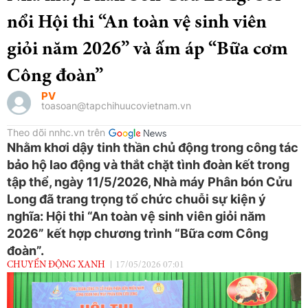
nổi Hội thi “An toàn vệ sinh viên
giỏi năm 2026” và ấm áp “Bữa cơm
Công đoàn”
PV
toasoan@tapchihuucovietnam.vn
Theo dõi nnhc.vn trên
Nhằm khơi dậy tinh thần chủ động trong công tác
bảo hộ lao động và thắt chặt tình đoàn kết trong
tập thể, ngày 11/5/2026, Nhà máy Phân bón Cửu
Long đã trang trọng tổ chức chuỗi sự kiện ý
nghĩa: Hội thi “An toàn vệ sinh viên giỏi năm
2026” kết hợp chương trình “Bữa cơm Công
đoàn”.
CHUYỂN ĐỘNG XANH
17/05/2026 07:01