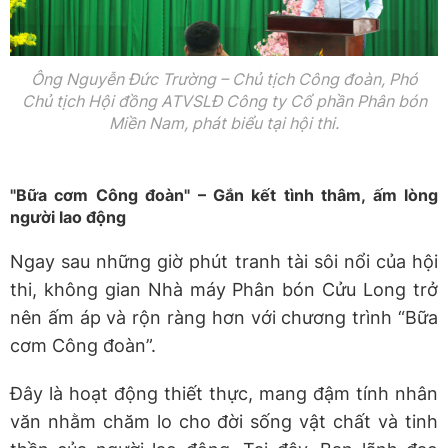
Ông Nguyễn Đức Trường – Chủ tịch Công đoàn, Phó
Chủ tịch Hội đồng ATVSLĐ Công ty Cổ phần Phân bón
Miền Nam, phát biểu tại hội thi.
"Bữa cơm Công đoàn" – Gắn kết tình thâm, ấm lòng
người lao động
Ngay sau những giờ phút tranh tài sôi nổi của hội
thi, không gian Nhà máy Phân bón Cửu Long trở
nên ấm áp và rộn ràng hơn với chương trình “Bữa
cơm Công đoàn”.
Đây là hoạt động thiết thực, mang đậm tính nhân
văn nhằm chăm lo cho đời sống vật chất và tinh