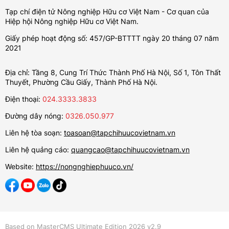
Tạp chí điện tử Nông nghiệp Hữu cơ Việt Nam - Cơ quan của
Hiệp hội Nông nghiệp Hữu cơ Việt Nam.
Giấy phép hoạt động số: 457/GP-BTTTT ngày 20 tháng 07 năm
2021
Địa chỉ: Tầng 8, Cung Trí Thức Thành Phố Hà Nội, Số 1, Tôn Thất
Thuyết, Phường Cầu Giấy, Thành Phố Hà Nội.
Điện thoại:
024.3333.3833
Đường dây nóng:
0326.050.977
Liên hệ tòa soạn:
toasoan@tapchihuucovietnam.vn
Liên hệ quảng cáo:
quangcao@tapchihuucovietnam.vn
Website:
https://nongnghiephuuco.vn/
Based on MasterCMS Ultimate Edition 2026 v2.9