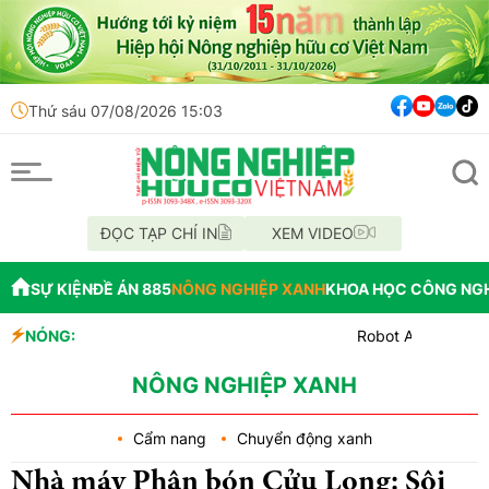
Thứ sáu 07/08/2026 15:03
ĐỌC TẠP CHÍ IN
XEM VIDEO
SỰ KIỆN
ĐỀ ÁN 885
NÔNG NGHIỆP XANH
KHOA HỌC CÔNG NG
NÓNG:
Robot AI tiêm vaccine không kim
Khẩn trương rà soát, hoàn thiện
Đắk Lắk đơn giản hóa cho các th
NÔNG NGHIỆP XANH
Cẩm nang
Chuyển động xanh
Nhà máy Phân bón Cửu Long: Sôi