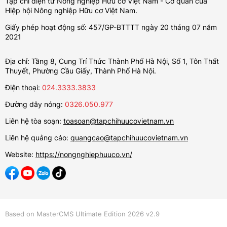
Tạp chí điện tử Nông nghiệp Hữu cơ Việt Nam - Cơ quan của
Hiệp hội Nông nghiệp Hữu cơ Việt Nam.
Giấy phép hoạt động số: 457/GP-BTTTT ngày 20 tháng 07 năm
2021
Địa chỉ: Tầng 8, Cung Trí Thức Thành Phố Hà Nội, Số 1, Tôn Thất
Thuyết, Phường Cầu Giấy, Thành Phố Hà Nội.
Điện thoại:
024.3333.3833
Đường dây nóng:
0326.050.977
Liên hệ tòa soạn:
toasoan@tapchihuucovietnam.vn
Liên hệ quảng cáo:
quangcao@tapchihuucovietnam.vn
Website:
https://nongnghiephuuco.vn/
Based on MasterCMS Ultimate Edition 2026 v2.9