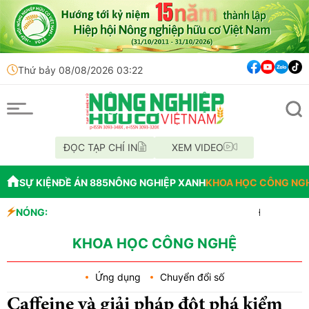
Thứ bảy 08/08/2026 03:22
ĐỌC TẠP CHÍ IN
XEM VIDEO
SỰ KIỆN
ĐỀ ÁN 885
NÔNG NGHIỆP XANH
KHOA HỌC CÔNG NG
NÓNG:
Đến năm 2045, Việt 
Thông báo mất giấy 
Lâm Đồng: Không hợp
KHOA HỌC CÔNG NGHỆ
Ứng dụng
Chuyển đổi số
Caffeine và giải pháp đột phá kiểm