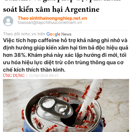
soát kiến xâm hại Argentine
Theo sinhthainongnghiep.net.vn
toasoan@tapchihuucovietnam.vn
Theo dõi nnhc.vn trên
Việc tích hợp caffeine hỗ trợ khả năng ghi nhớ và
định hướng giúp kiến xâm hại tìm bả độc hiệu quả
hơn 38%. Khám phá này xác lập hướng đi mới, tối
ưu hóa hiệu lực diệt trừ côn trùng thông qua cơ
chế kích thích thần kinh.
ỨNG DỤNG
21/04/2026 09:15