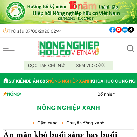
Thứ sáu 07/08/2026 02:41
ĐỌC TẠP CHÍ IN
XEM VIDEO
SỰ KIỆN
ĐỀ ÁN 885
NÔNG NGHIỆP XANH
KHOA HỌC CÔNG NG
NÓNG:
Bổ nhiệm Phó Tổng Giám đốc T
Lễ hội Sầu riêng Đắk Lắk 202
Bắc Ninh công bố quy hoạch chi
NÔNG NGHIỆP XANH
Cẩm nang
Chuyển động xanh
Ăn mận khô buổi sáng hay buổi