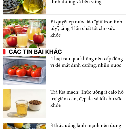
dinh dưỡng và bền vững
Bí quyết ép nước táo “giữ trọn tinh
túy”, tăng 4 lần chất tốt cho sức
khỏe
CÁC TIN BÀI KHÁC
4 loại rau quả không nên cấp đông
vì dễ mất dinh dưỡng, nhũn nước
Trà lúa mạch: Thức uống ít calo hỗ
trợ giảm cân, đẹp da và tốt cho sức
khỏe
8 thức uống lành mạnh nên dùng