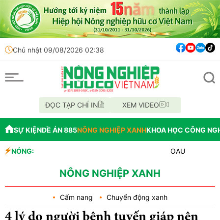
Chủ nhật 09/08/2026 02:38
ĐỌC TẠP CHÍ IN
XEM VIDEO
SỰ KIỆN
ĐỀ ÁN 885
NÔNG NGHIỆP XANH
KHOA HỌC CÔNG NG
NÓNG:
OAU đưa nhà máy thuốc b
Đắk Lắk tổ chức diễu hà
Vĩnh Long phát hiện 9 m
NÔNG NGHIỆP XANH
Cẩm nang
Chuyển động xanh
4 lý do người bệnh tuyến giáp nên