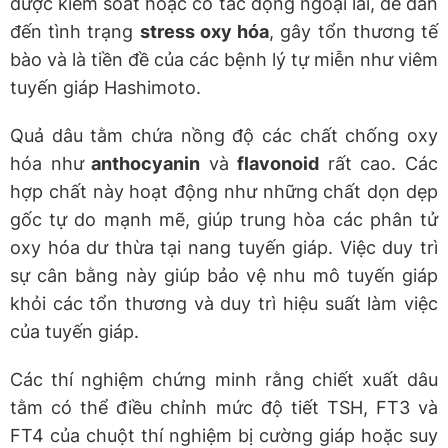
được kiểm soát hoặc có tác động ngoại lai, dễ dẫn
đến tình trạng
stress oxy hóa
, gây tổn thương tế
bào và là tiền đề của các bệnh lý tự miễn như viêm
tuyến giáp Hashimoto.
Quả dâu tằm chứa nồng độ các chất chống oxy
hóa như
anthocyanin
và
flavonoid
rất cao. Các
hợp chất này hoạt động như những chất dọn dẹp
gốc tự do mạnh mẽ, giúp trung hòa các phân tử
oxy hóa dư thừa tại nang tuyến giáp. Việc duy trì
sự cân bằng này giúp bảo vệ nhu mô tuyến giáp
khỏi các tổn thương và duy trì hiệu suất làm việc
của tuyến giáp.
Các thí nghiệm chứng minh rằng chiết xuất dâu
tằm có thể điều chỉnh mức độ tiết TSH, FT3 và
FT4 của chuột thí nghiệm bị cường giáp hoặc suy