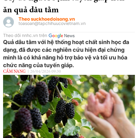
ăn quả dâu tằm
Theo suckhoedoisong.vn
toasoan@tapchihuucovietnam.vn
Theo dõi nnhc.vn trên
Quả dâu tằm với hệ thống hoạt chất sinh học đa
dạng, đã được các nghiên cứu hiện đại chứng
minh là có khả năng hỗ trợ bảo vệ và tối ưu hóa
chức năng của tuyến giáp.
CẨM NANG
26/04/2026 09:30