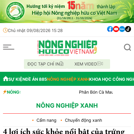
Chủ nhật 09/08/2026 15:28
ĐỌC TẠP CHÍ IN
XEM VIDEO
SỰ KIỆN
ĐỀ ÁN 885
NÔNG NGHIỆP XANH
KHOA HỌC CÔNG NG
NÓNG:
Phân Bón Cà Mau đồng hành với bóng 
Chỉ đạo xử lý vụ phá rừng tại lâm ph
Mùa xanh trên cánh đồng Mường Tha
NÔNG NGHIỆP XANH
Cẩm nang
Chuyển động xanh
4 lợi ích sức khỏe nổi bật của trứng