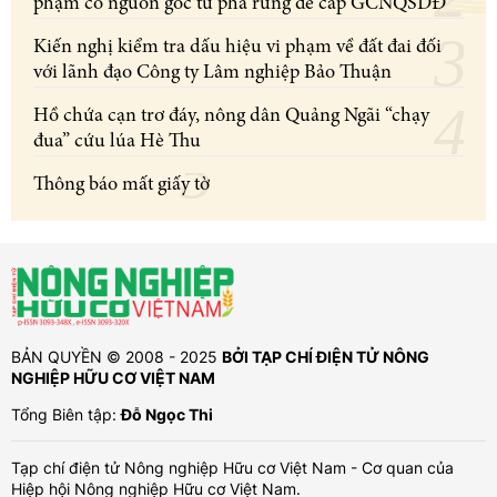
phạm có nguồn gốc từ phá rừng để cấp GCNQSDĐ
Kiến nghị kiểm tra dấu hiệu vi phạm về đất đai đối
với lãnh đạo Công ty Lâm nghiệp Bảo Thuận
Hồ chứa cạn trơ đáy, nông dân Quảng Ngãi “chạy
đua” cứu lúa Hè Thu
Thông báo mất giấy tờ
BẢN QUYỀN © 2008 - 2025
BỞI TẠP CHÍ ĐIỆN TỬ NÔNG
NGHIỆP HỮU CƠ VIỆT NAM
Tổng Biên tập:
Đỗ Ngọc Thi
Tạp chí điện tử Nông nghiệp Hữu cơ Việt Nam - Cơ quan của
Hiệp hội Nông nghiệp Hữu cơ Việt Nam.