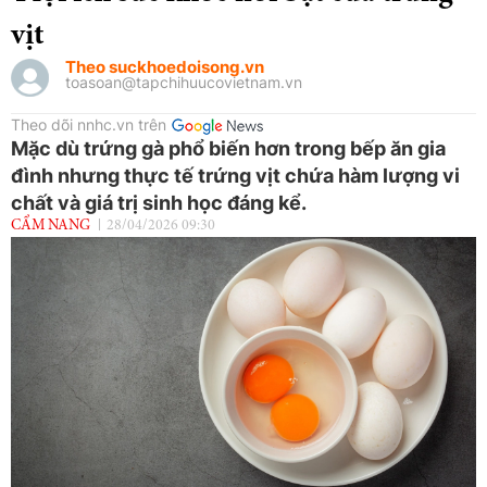
vịt
Theo suckhoedoisong.vn
toasoan@tapchihuucovietnam.vn
Theo dõi nnhc.vn trên
Mặc dù trứng gà phổ biến hơn trong bếp ăn gia
đình nhưng thực tế trứng vịt chứa hàm lượng vi
chất và giá trị sinh học đáng kể.
CẨM NANG
28/04/2026 09:30