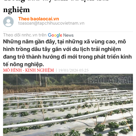
nghiệm
Theo baolaocai.vn
toasoan@tapchihuucovietnam.vn
Theo dõi nnhc.vn trên
Những năm gần đây, tại những xã vùng cao, mô
hình trồng dâu tây gắn với du lịch trải nghiệm
đang trở thành hướng đi mới trong phát triển kinh
tế nông nghiệp.
MÔ HÌNH - KINH NGHIỆM
19/01/2026 05:25