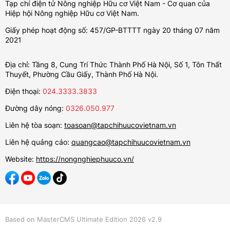
Tạp chí điện tử Nông nghiệp Hữu cơ Việt Nam - Cơ quan của
Hiệp hội Nông nghiệp Hữu cơ Việt Nam.
Giấy phép hoạt động số: 457/GP-BTTTT ngày 20 tháng 07 năm
2021
Địa chỉ: Tầng 8, Cung Trí Thức Thành Phố Hà Nội, Số 1, Tôn Thất
Thuyết, Phường Cầu Giấy, Thành Phố Hà Nội.
Điện thoại:
024.3333.3833
Đường dây nóng:
0326.050.977
Liên hệ tòa soạn:
toasoan@tapchihuucovietnam.vn
Liên hệ quảng cáo:
quangcao@tapchihuucovietnam.vn
Website:
https://nongnghiephuuco.vn/
Based on MasterCMS Ultimate Edition 2026 v2.9