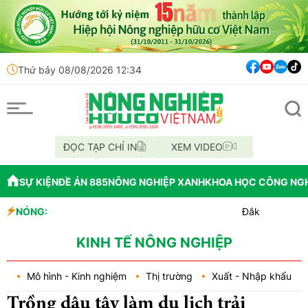
Thứ bảy 08/08/2026 12:34
ĐỌC TẠP CHÍ IN
XEM VIDEO
SỰ KIỆN
ĐỀ ÁN 885
NÔNG NGHIỆP XANH
KHOA HỌC CÔNG NG
NÓNG:
Đắk Lắk tổ chức diễu hàn
Vĩnh Long phát hiện 9 mẫ
Tổ chức lấy mẫu AND 70 hài
KINH TẾ NÔNG NGHIỆP
Mô hình - Kinh nghiệm
Thị trường
Xuất - Nhập khẩu
Trồng dâu tây làm du lịch trải