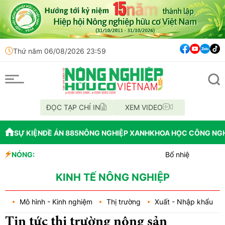
Thứ năm 06/08/2026 23:59
ĐỌC TẠP CHÍ IN
XEM VIDEO
SỰ KIỆN
ĐỀ ÁN 885
NÔNG NGHIỆP XANH
KHOA HỌC CÔNG NG
NÓNG:
Bổ nhiệm Phó Tổng Giám đốc
Lễ hội Sầu riêng Đắk Lắk 2
Bắc Ninh công bố quy hoạch c
KINH TẾ NÔNG NGHIỆP
Mô hình - Kinh nghiệm
Thị trường
Xuất - Nhập khẩu
Tin tức thị trường nông sản