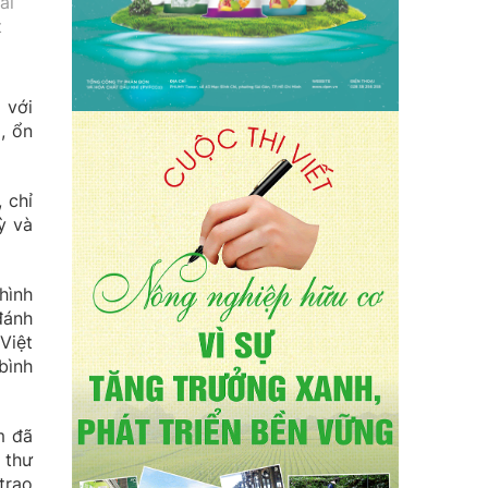
ai
t
 với
, ổn
 chỉ
ỳ và
hình
đánh
Việt
bình
m đã
 thư
trao