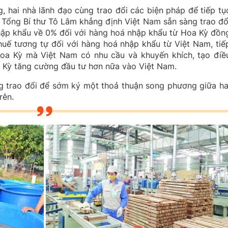
 hai nhà lãnh đạo cùng trao đổi các biện pháp để tiếp tụ
ó Tổng Bí thư Tô Lâm khẳng định Việt Nam sẵn sàng trao đổ
hập khẩu về 0% đối với hàng hoá nhập khẩu từ Hoa Kỳ đồn
uế tương tự đối với hàng hoá nhập khẩu từ Việt Nam, tiế
oa Kỳ mà Việt Nam có nhu cầu và khuyến khích, tạo điề
a Kỳ tăng cường đầu tư hơn nữa vào Việt Nam.
g trao đổi để sớm ký một thoả thuận song phương giữa ha
rên.