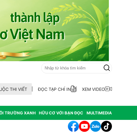
UỘC THI VIẾT
ĐỌC TẠP CHÍ IN
XEM VIDEO
ÔI TRƯỜNG XANH
HỮU CƠ VỚI BẠN ĐỌC
MULTIMEDIA
ẫu AND 70 hài cốt liệt sĩ chưa xác định thông tin tại xã Ea Kar tỉnh