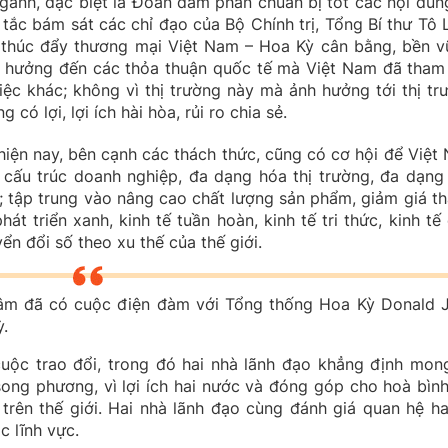
gành, đặc biệt là Đoàn đàm phán chuẩn bị tốt các nội dun
tắc bám sát các chỉ đạo của Bộ Chính trị, Tổng Bí thư Tô 
thúc đẩy thương mại Việt Nam – Hoa Kỳ cân bằng, bền v
 hưởng đến các thỏa thuận quốc tế mà Việt Nam đã tham 
ệc khác; không vì thị trường này mà ảnh hưởng tới thị tr
có lợi, lợi ích hài hòa, rủi ro chia sẻ.
 hiện nay, bên cạnh các thách thức, cũng có cơ hội để Việt
ái cấu trúc doanh nghiệp, đa dạng hóa thị trường, đa dạng
 tập trung vào nâng cao chất lượng sản phẩm, giảm giá th
 triển xanh, kinh tế tuần hoàn, kinh tế tri thức, kinh tế 
ển đổi số theo xu thế của thế giới.
 Lâm đã có cuộc điện đàm với Tổng thống Hoa Kỳ Donald J
.
uộc trao đổi, trong đó hai nhà lãnh đạo khẳng định mon
ong phương, vì lợi ích hai nước và đóng góp cho hoà bình
 trên thế giới. Hai nhà lãnh đạo cùng đánh giá quan hệ ha
c lĩnh vực.