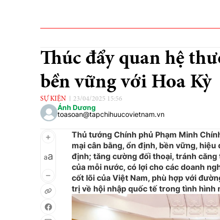
Thúc đẩy quan hệ thư
bền vững với Hoa Kỳ
SỰ KIỆN
23/04/2025 15:56
Ánh Dương
toasoan@tapchihuucovietnam.vn
Thủ tướng Chính phủ Phạm Minh Chính
mại cân bằng, ổn định, bền vững, hiệu q
a
định; tăng cường đối thoại, tránh căng th
a
của mỗi nước, có lợi cho các doanh nghi
cốt lõi của Việt Nam, phù hợp với đườn
trị về hội nhập quốc tế trong tình hình 