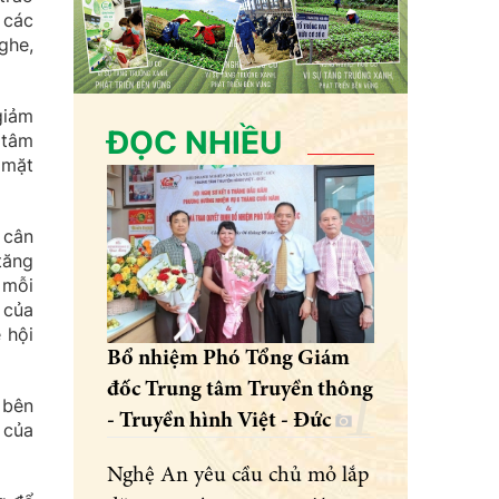
 các
ghe,
giảm
ĐỌC NHIỀU
 tâm
 mặt
 cân
tăng
 mỗi
 của
 hội
Bổ nhiệm Phó Tổng Giám
đốc Trung tâm Truyền thông
 bên
- Truyền hình Việt - Đức
 của
Nghệ An yêu cầu chủ mỏ lắp