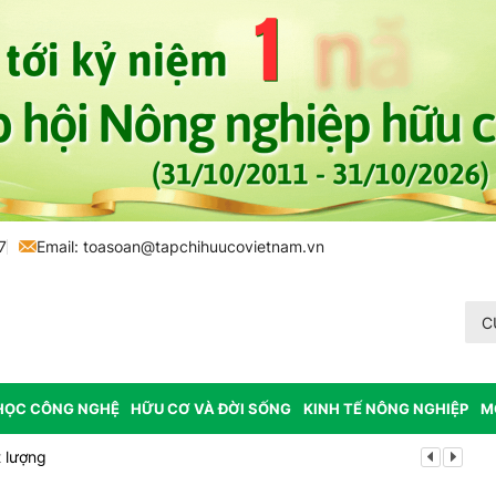
7
Email:
toasoan@tapchihuucovietnam.vn
C
HỌC CÔNG NGHỆ
HỮU CƠ VÀ ĐỜI SỐNG
KINH TẾ NÔNG NGHIỆP
M
 lượng
Tổ chức lấy m