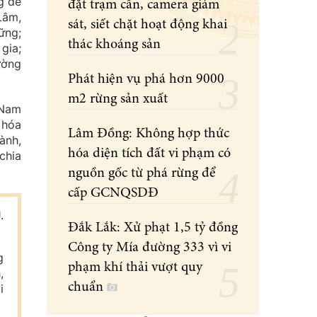
g để
đặt trạm cân, camera giám
Lâm,
sát, siết chặt hoạt động khai
ững;
thác khoáng sản
gia;
ường
Phát hiện vụ phá hơn 9000
m2 rừng sản xuất
 Nam
 hóa
Lâm Đồng: Không hợp thức
ành,
hóa diện tích đất vi phạm có
chia
nguồn gốc từ phá rừng để
cấp GCNQSDĐ
.
Đắk Lắk: Xử phạt 1,5 tỷ đồng
Công ty Mía đường 333 vì vi
g
phạm khí thải vượt quy
,
chuẩn
i