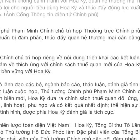
ệt Nam không cạnh tranh với Hoa Kỳ, quan hệ thương mại h
ó lợi cho người tiêu dùng Hoa Kỳ và thúc đẩy động lực xuấ
. (Ảnh Cổng Thông tin điện tử Chính phủ)
 phủ Phạm Minh Chính chủ trì họp Thường trực Chính phủ
chuẩn bị đàm phán, thúc đẩy quan hệ thương mại cân bằng
ính chủ trì họp riêng về nội dung triển khai các kết luận,
Lâm về thích ứng với chính sách thuế quan mới của Hoa K
 bền vững với Hoa Kỳ.
 lãnh đạo các bộ, ngành báo cáo, thảo luận, đánh giá tình 
kết luận cuộc họp, Thủ tướng Chính phủ Phạm Minh Chính 
ễn biến mới, Hoa Kỳ đưa ra chính sách thuế quan đối ứng, 
, linh hoạt, phù hợp và có kết quả nhất định; thể hiện sự 
 tình hình, được phía Hoa Kỳ đánh giá là tích cực.
chiến lược toàn diện Việt Nam – Hoa Kỳ, Tổng Bí thư Tô Lâ
ó Thủ tướng Hồ Đức Phớc làm Đặc phái viên của Tổng Bí
c phái viên của Thủ tướng Chính phủ gặp gỡ, đàm phán, 