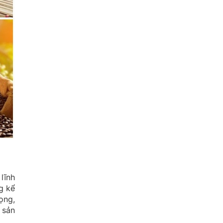
lĩnh
g kể
ọng,
 sản