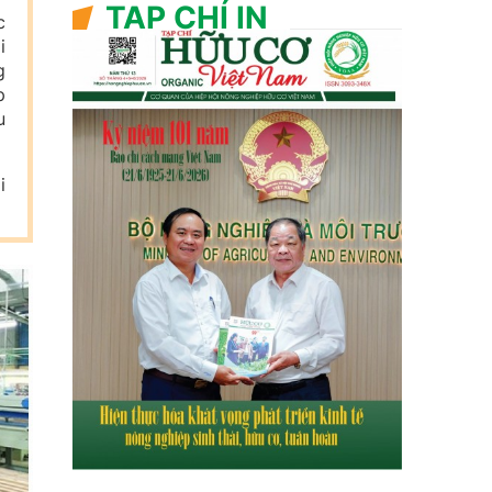
TẠP CHÍ IN
c
i
g
p
u
i