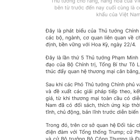
Thủ tướng cho rằng, hàng hóa của Vi
bên từ trước đến nay cuối cùng là c
khẩu của Việt Nam
Đây là phát biểu của Thủ tướng Chính
các bộ, ngành, cơ quan liên quan về 
định, bền vững với Hoa Kỳ, ngày 22/4.
Đây là lần thứ 5 Thủ tướng Phạm Minh Ch
đạo của Bộ Chính trị, Tổng Bí thư Tô 
thúc đẩy quan hệ thương mại cân bằng,
Sau khi các Phó Thủ tướng Chính phủ và
và đề xuất các giải pháp tiếp theo, 
giá, từ khi thương mại toàn cầu có di
Nam đã có đối sách, thích ứng kịp thời
tĩnh, chủ động, bản lĩnh trước diễn biến
Trong đó, trên cơ sở quan hệ Đối tác 
điện đàm với Tổng thống Trump; cử Ph
và cử Bộ trưởng Bộ Công Thương là Đặ