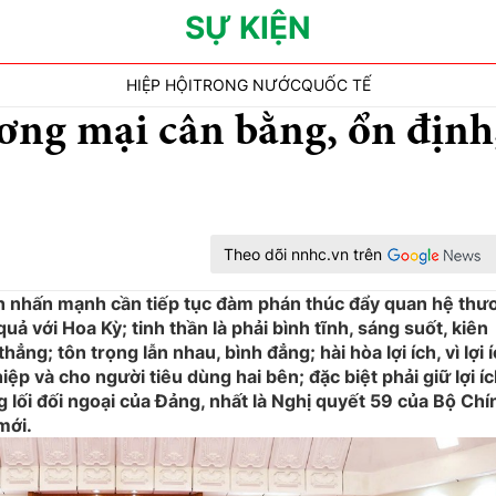
SỰ KIỆN
HIỆP HỘI
TRONG NƯỚC
QUỐC TẾ
ơng mại cân bằng, ổn định
Theo dõi nnhc.vn trên
 nhấn mạnh cần tiếp tục đàm phán thúc đẩy quan hệ thư
uả với Hoa Kỳ; tinh thần là phải bình tĩnh, sáng suốt, kiên
ẳng; tôn trọng lẫn nhau, bình đẳng; hài hòa lợi ích, vì lợi 
ệp và cho người tiêu dùng hai bên; đặc biệt phải giữ lợi í
g lối đối ngoại của Đảng, nhất là Nghị quyết 59 của Bộ Chí
mới.