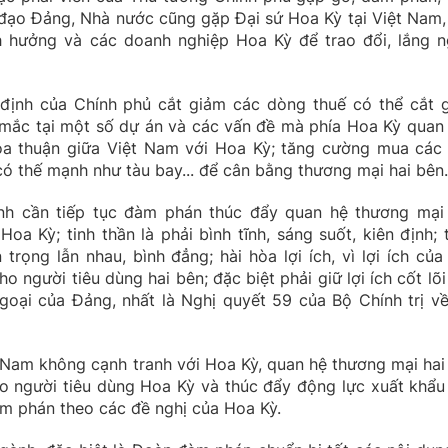
h đạo Đảng, Nhà nước cũng gặp Đại sứ Hoa Kỳ tại Việt Nam,
nh hưởng và các doanh nghiệp Hoa Kỳ để trao đổi, lắng n
định của Chính phủ cắt giảm các dòng thuế có thể cắt 
 mắc tại một số dự án và các vấn đề mà phía Hoa Kỳ quan
ỏa thuận giữa Việt Nam với Hoa Kỳ; tăng cường mua các
ó thế mạnh như tàu bay... để cân bằng thương mại hai bên.
h cần tiếp tục đàm phán thúc đẩy quan hệ thương mại
oa Kỳ; tinh thần là phải bình tĩnh, sáng suốt, kiên định; 
trọng lẫn nhau, bình đẳng; hài hòa lợi ích, vì lợi ích của
o người tiêu dùng hai bên; đặc biệt phải giữ lợi ích cốt lõi
goại của Đảng, nhất là Nghị quyết 59 của Bộ Chính trị về
 Nam không cạnh tranh với Hoa Kỳ, quan hệ thương mại hai
cho người tiêu dùng Hoa Kỳ và thúc đẩy động lực xuất khẩu
m phán theo các đề nghị của Hoa Kỳ.