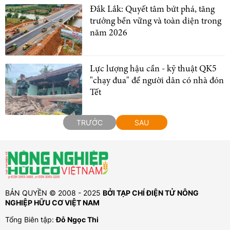
Đắk Lắk: Quyết tâm bứt phá, tăng
trưởng bền vững và toàn diện trong
năm 2026
Lực lượng hậu cần - kỹ thuật QK5
"chạy đua" để người dân có nhà đón
Tết
TRƯỚC
SAU
BẢN QUYỀN © 2008 - 2025
BỞI TẠP CHÍ ĐIỆN TỬ NÔNG
NGHIỆP HỮU CƠ VIỆT NAM
Tổng Biên tập:
Đỗ Ngọc Thi