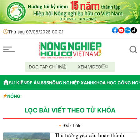
Thứ sáu 07/08/2026 00:01
ĐỌC TẠP CHÍ IN
XEM VIDEO
SỰ KIỆN
ĐỀ ÁN 885
NÔNG NGHIỆP XANH
KHOA HỌC CÔNG NG
- Đức
NÓNG:
hu hút nhà đầu tư
I
LỌC BÀI VIẾT THEO TỪ KHÓA
Đắk Lắk
Thủ tướng yêu cầu hoàn thành