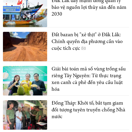
Đắk Lắk đẩy mạnh đồng quản lý
bảo vệ nguồn lợi thủy sản đến năm
2030
Đất bazan bị "xẻ thịt" ở Đắk Lắk:
Chính quyền địa phương cần vào
cuộc tích cực
Giải bài toán mã số vùng trồng sầu
riêng Tây Nguyên: Từ thực trạng
xen canh cà phê đến yêu cầu luật
hóa
Đồng Tháp: Khởi tố, bắt tạm giam
đối tượng tuyên truyền chống Nhà
nước