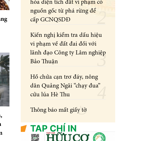
hóa diện tích đất vi phạm có
nguồn gốc từ phá rừng để
àng
cấp GCNQSDĐ
Kiến nghị kiểm tra dấu hiệu
vi phạm về đất đai đối với
lãnh đạo Công ty Lâm nghiệp
Bảo Thuận
Hồ chứa cạn trơ đáy, nông
dân Quảng Ngãi “chạy đua”
cứu lúa Hè Thu
Thông báo mất giấy tờ
,
h
TẠP CHÍ IN
m