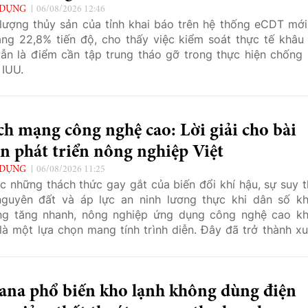
 DỤNG
06/08/2026 12:46
lượng thủy sản của tỉnh khai báo trên hệ thống eCDT mới
ng 22,8% tiến độ, cho thấy việc kiểm soát thực tế khâu
ẫn là điểm cần tập trung tháo gỡ trong thực hiện chống 
 IUU.
h mạng công nghệ cao: Lời giải cho bài
n phát triển nông nghiệp Việt
 DỤNG
06/08/2026 11:25
c những thách thức gay gắt của biến đổi khí hậu, sự suy t
nguyên đất và áp lực an ninh lương thực khi dân số k
ng tăng nhanh, nông nghiệp ứng dụng công nghệ cao k
là một lựa chọn mang tính trình diễn. Đây đã trở thành xu
yếu, là chìa khóa cốt lõi để kiến tạo một nền nông nghiệp 
 hiệu quả và bền vững tại Việt Nam.
ana phổ biến kho lạnh không dùng điện