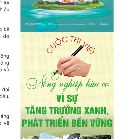
 lợi
hiệu
g kể
i do
hống
đông
a và
 đại
iêu.
oảng
o vệ