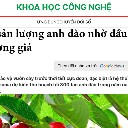
KHOA HỌC CÔNG NGHỆ
ỨNG DỤNG
CHUYỂN ĐỔI SỐ
ản lượng anh đào nhờ đầu
ơng giá
Theo dõi nnhc.vn trên
ảo vệ vườn cây trước thời tiết cực đoan, đặc biệt là hệ th
mania dự kiến thu hoạch tới 300 tấn anh đào trong năm na
.