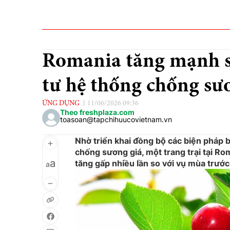
Romania tăng mạnh s
tư hệ thống chống sư
ỨNG DỤNG
11/06/2026 09:36
Theo freshplaza.com
toasoan@tapchihuucovietnam.vn
Nhờ triển khai đồng bộ các biện pháp b
chống sương giá, một trang trại tại Ro
a
tăng gấp nhiều lần so với vụ mùa trước
a