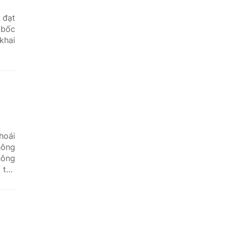
 đạt
 bốc
khai
hoái
hông
hông
 thế
hiện