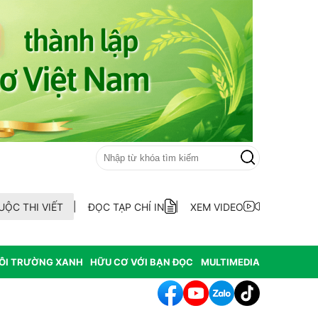
UỘC THI VIẾT
ĐỌC TẠP CHÍ IN
XEM VIDEO
ÔI TRƯỜNG XANH
HỮU CƠ VỚI BẠN ĐỌC
MULTIMEDIA
ên cánh đồng Mường Than