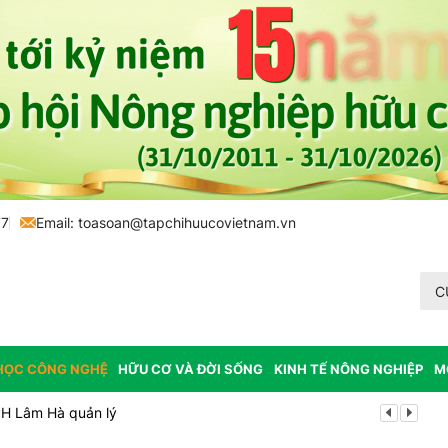
77
Email:
toasoan@tapchihuucovietnam.vn
C
HỌC CÔNG NGHỆ
HỮU CƠ VÀ ĐỜI SỐNG
KINH TẾ NÔNG NGHIỆP
M
PH Lâm Hà quản lý
Mùa xanh tr