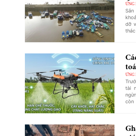
ỨNG
Sản 
khoả
dỡ v
thác
Các
toá
ỨNG
Trướ
tài 
ngừ
còn 
tất 
đại,
Gh