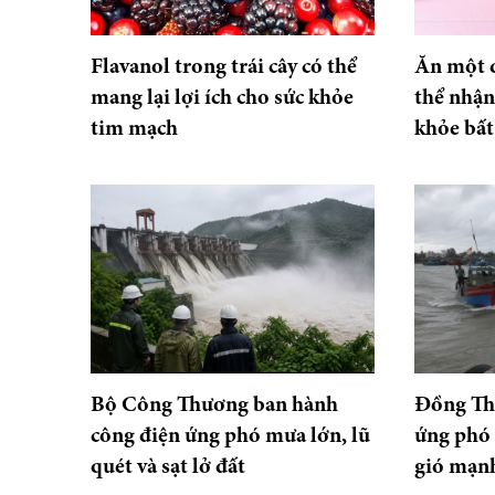
Flavanol trong trái cây có thể
Ăn một q
mang lại lợi ích cho sức khỏe
thể nhận
tim mạch
khỏe bất
Bộ Công Thương ban hành
Đồng Th
công điện ứng phó mưa lớn, lũ
ứng phó 
quét và sạt lở đất
gió mạnh