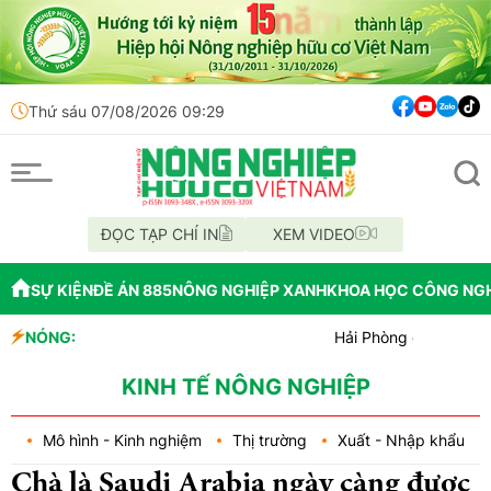
Thứ sáu 07/08/2026 09:29
ĐỌC TẠP CHÍ IN
XEM VIDEO
SỰ KIỆN
ĐỀ ÁN 885
NÔNG NGHIỆP XANH
KHOA HỌC CÔNG NG
NÓNG:
Hải Phòng giao nhiệm vụ bứt 
Đồng Nai phát hiện hơn 800kg
Cảnh báo canh tác cần sa làm 
KINH TẾ NÔNG NGHIỆP
Mô hình - Kinh nghiệm
Thị trường
Xuất - Nhập khẩu
Chà là Saudi Arabia ngày càng được