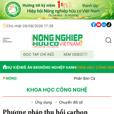
Chủ nhật 09/08/2026 17:38
ĐỌC TẠP CHÍ IN
XEM VIDEO
SỰ KIỆN
ĐỀ ÁN 885
NÔNG NGHIỆP XANH
KHOA HỌC CÔNG NG
NÓNG:
Phân Bón Cà Mau đồng hành vớ
Chỉ đạo xử lý vụ phá rừng tạ
Mùa xanh trên cánh đồng Mư
KHOA HỌC CÔNG NGHỆ
Ứng dụng
Chuyển đổi số
Phương pháp thu hồi carbon