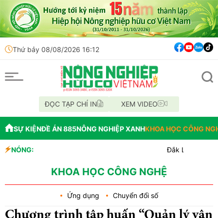
Thứ bảy 08/08/2026 16:12
ĐỌC TẠP CHÍ IN
XEM VIDEO
SỰ KIỆN
ĐỀ ÁN 885
NÔNG NGHIỆP XANH
KHOA HỌC CÔNG NG
NÓNG:
Đắk Lắk tổ chức diễu hàn
Vĩnh Long phát hiện 9 m
Tổ chức lấy mẫu AND 70 hài
KHOA HỌC CÔNG NGHỆ
Ứng dụng
Chuyển đổi số
Chương trình tập huấn “Quản lý vận