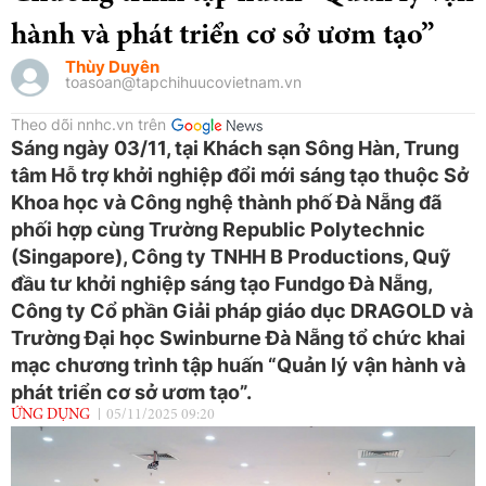
hành và phát triển cơ sở ươm tạo”
Thùy Duyên
toasoan@tapchihuucovietnam.vn
Theo dõi nnhc.vn trên
Sáng ngày 03/11, tại Khách sạn Sông Hàn, Trung
tâm Hỗ trợ khởi nghiệp đổi mới sáng tạo thuộc Sở
Khoa học và Công nghệ thành phố Đà Nẵng đã
phối hợp cùng Trường Republic Polytechnic
(Singapore), Công ty TNHH B Productions, Quỹ
đầu tư khởi nghiệp sáng tạo Fundgo Đà Nẵng,
Công ty Cổ phần Giải pháp giáo dục DRAGOLD và
Trường Đại học Swinburne Đà Nẵng tổ chức khai
mạc chương trình tập huấn “Quản lý vận hành và
phát triển cơ sở ươm tạo”.
ỨNG DỤNG
05/11/2025 09:20