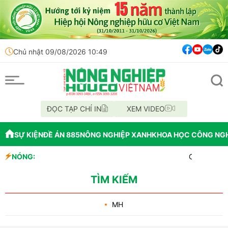
Chủ nhật 09/08/2026 10:49
ĐỌC TẠP CHÍ IN
XEM VIDEO
SỰ KIỆN
ĐỀ ÁN 885
NÔNG NGHIỆP XANH
KHOA HỌC CÔNG NG
NÓNG:
Chỉ đạo xử 
Mùa xanh t
Lâm Đồng: C
TÌM KIẾM
MH