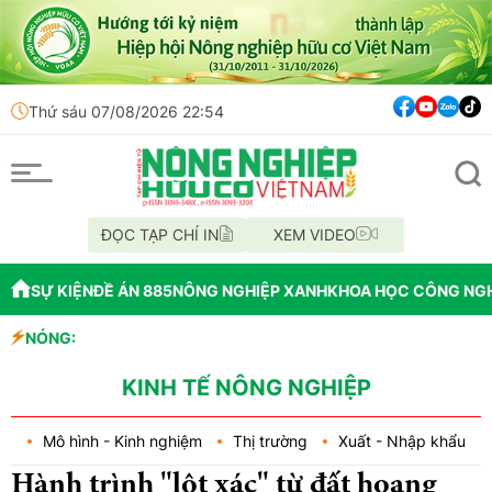
Thứ sáu 07/08/2026 22:54
ĐỌC TẠP CHÍ IN
XEM VIDEO
SỰ KIỆN
ĐỀ ÁN 885
NÔNG NGHIỆP XANH
KHOA HỌC CÔNG NG
 học
NÓNG:
ể cấp GCNQSDĐ
KINH TẾ NÔNG NGHIỆP
Mô hình - Kinh nghiệm
Thị trường
Xuất - Nhập khẩu
Hành trình "lột xác" từ đất hoang