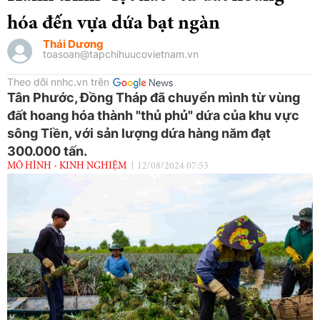
hóa đến vựa dứa bạt ngàn
Thái Dương
toasoan@tapchihuucovietnam.vn
Theo dõi nnhc.vn trên
Tân Phước, Đồng Tháp đã chuyển mình từ vùng
đất hoang hóa thành "thủ phủ" dứa của khu vực
sông Tiền, với sản lượng dứa hàng năm đạt
300.000 tấn.
MÔ HÌNH - KINH NGHIỆM
12/08/2024 07:53