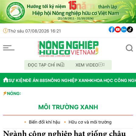
Thứ sáu 07/08/2026 16:21
ĐỌC TẠP CHÍ IN
XEM VIDEO
SỰ KIỆN
ĐỀ ÁN 885
NÔNG NGHIỆP XANH
KHOA HỌC CÔNG NG
NÓNG:
Đến năm 2045, V
Thông báo mất gi
Lâm Đồng: Không
MÔI TRƯỜNG XANH
Biến đổi khí hậu
Hữu cơ và môi trường
Ngành công nghiệp hạt giống châu