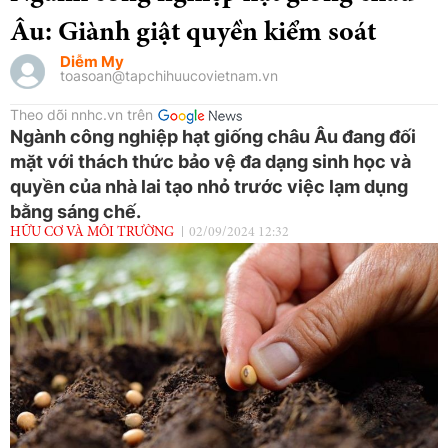
Âu: Giành giật quyền kiểm soát
Diễm My
toasoan@tapchihuucovietnam.vn
Theo dõi nnhc.vn trên
Ngành công nghiệp hạt giống châu Âu đang đối
mặt với thách thức bảo vệ đa dạng sinh học và
quyền của nhà lai tạo nhỏ trước việc lạm dụng
bằng sáng chế.
HỮU CƠ VÀ MÔI TRƯỜNG
02/09/2024 12:32