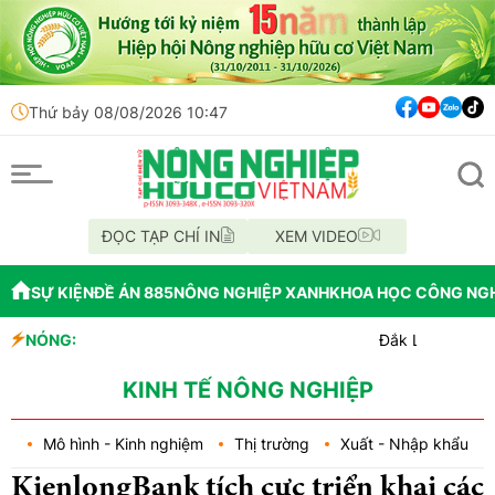
Thứ bảy 08/08/2026 10:47
ĐỌC TẠP CHÍ IN
XEM VIDEO
SỰ KIỆN
ĐỀ ÁN 885
NÔNG NGHIỆP XANH
KHOA HỌC CÔNG NG
NÓNG:
Đắk Lắk tổ chức diễu hàn
Vĩnh Long phát hiện 9 mẫ
Tổ chức lấy mẫu AND 70 hài
KINH TẾ NÔNG NGHIỆP
Mô hình - Kinh nghiệm
Thị trường
Xuất - Nhập khẩu
KienlongBank tích cực triển khai các