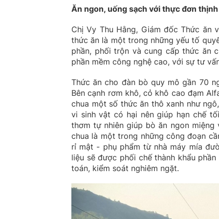
Ăn ngon, uống sạch với thực đơn thịnh
Chị Vy Thu Hằng, Giám đốc Thức ăn và
thức ăn là một trong những yếu tố quyế
phần, phối trộn và cung cấp thức ăn c
phần mềm công nghệ cao, với sự tư vấn
Thức ăn cho đàn bò quy mô gần 70 ngh
Bên cạnh rơm khô, cỏ khô cao đạm Alfalf
chua một số thức ăn thô xanh như ngô,
vi sinh vật có hại nên giúp hạn chế t
thơm tự nhiên giúp bò ăn ngon miệng v
chua là một trong những công đoạn cần 
rỉ mật - phụ phẩm từ nhà máy mía đườ
liệu sẽ được phối chế thành khẩu phần
toán, kiểm soát nghiêm ngặt.