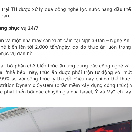
trại TH được xử lý qua công nghệ lọc nước hàng đầu thế 
toàn.
sàng phục vụ 24/7
ăn và một nhà máy sản xuất cám tại Nghĩa Đàn – Nghệ An.
hế biến lên tới 2.000 tấn/ngày, do đó thức ăn luôn trong 
phục vụ đàn bò.
rại, bộ phận chế biến thức ăn ứng dụng các công nghệ và
Tại "nhà bếp" này, thức ăn được phối trộn tự động với mứ
 99% so với công thức lý thuyết. Điều này chỉ có thể thực 
rition Dynamic System (phần mềm xây dựng công thức) v
phát triển bởi các chuyên gia của Israel, Ý và Mỹ", chị Vy