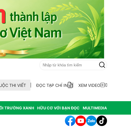
UỘC THI VIẾT
ĐỌC TẠP CHÍ IN
XEM VIDEO
ÔI TRƯỜNG XANH
HỮU CƠ VỚI BẠN ĐỌC
MULTIMEDIA
hát hiện 9 mẫu xăng dầu kém chất lượng