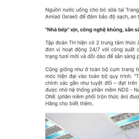
Nguồn nước uống cho bò sữa tại Trang 
Amiad (Israel) để đảm bảo độ sạch, an 
"Nhà bếp" xịn, công nghệ khủng, sẵn 
Tập đoàn TH hiện có 2 trung tâm thức 
đơn vị hoạt động 24/7 với công suất c
trạng tươi mới và dồi dào để sẵn sàng 
Cũng giống như ở toàn bộ cụm trang t
móc hiện đại vào toàn bộ quy trình. "
chính xác gần như tuyệt đối – đạt trên
được nhờ hệ thống phần mềm NDS - Nut
ONE (phần mềm phối trộn thức ăn) được 
Hằng cho biết thêm.