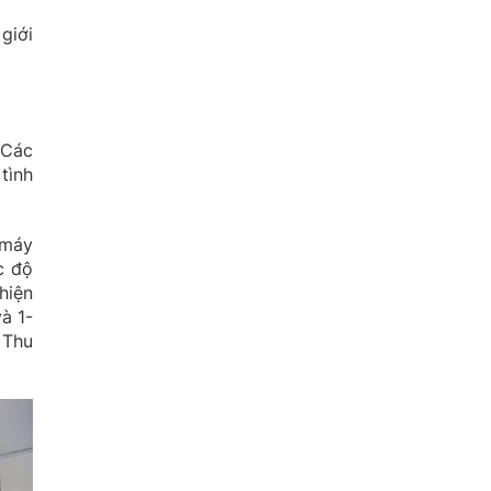
giới
 Các
tình
 máy
c độ
hiện
à 1-
 Thu