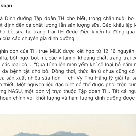
 soạn
 Dinh dưỡng Tập đoàn TH cho biết, trong chăn nuôi bò 
t định đến cả chất lượng lẫn sản lượng sữa. Các khâu lập 
ho bò sữa tại trang trại TH được điều khiển tự động qua
 của các chuyên gia dinh dưỡng.
ìn con của TH true MILK được kết hợp từ 12-16 nguyên l
a, bột ngô, bột mì, các vitamin, khoáng chất, trang trại c
 các loại cỏ,… "Quá trình lên men yếm khí sẽ loại bỏ nấm 
ối đa bệnh tật cho bò. Đồng thời, thức ăn ủ chua cũng có
à sản xuất nhiều sữa hơn" - chị Vy Thu Hằng lý giải tại s
thiết. Một nguyên liệu đặc biệt có thể được phối trộn cùn
ng NASU, một đơn vị trực thuộc Tập đoàn TH. Tất cả ng
 hoàn chỉnh với khối lượng và hàm lượng dinh dưỡng được 