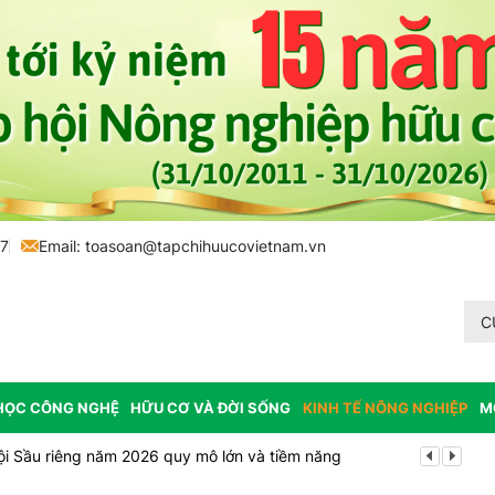
77
Email:
toasoan@tapchihuucovietnam.vn
C
HỌC CÔNG NGHỆ
HỮU CƠ VÀ ĐỜI SỐNG
KINH TẾ NÔNG NGHIỆP
M
ội Sầu riêng năm 2026 quy mô lớn và tiềm năng
Vĩnh Long p