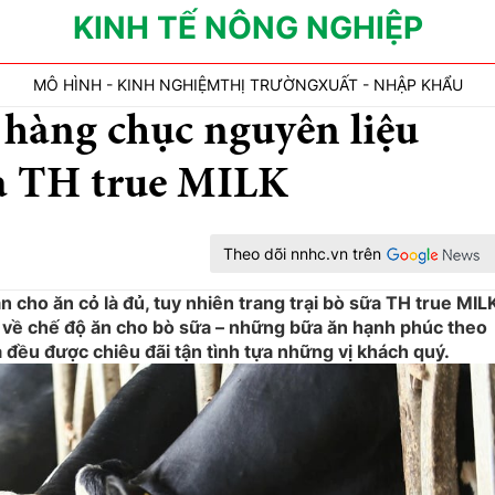
KINH TẾ NÔNG NGHIỆP
MÔ HÌNH - KINH NGHIỆM
THỊ TRƯỜNG
XUẤT - NHẬP KHẨU
hàng chục nguyên liệu
ữa TH true MILK
Theo dõi nnhc.vn trên
n cho ăn cỏ là đủ, tuy nhiên trang trại bò sữa TH true MIL
 về chế độ ăn cho bò sữa – những bữa ăn hạnh phúc theo
 đều được chiêu đãi tận tình tựa những vị khách quý.