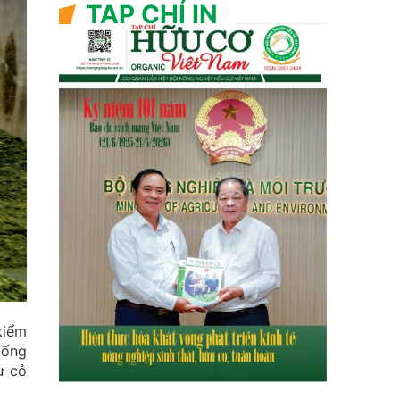
TẠP CHÍ IN
kiểm
iống
ư cỏ