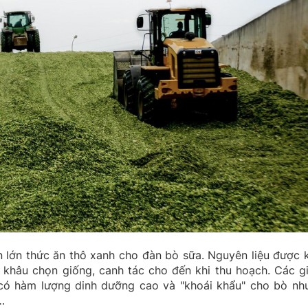
n lớn thức ăn thô xanh cho đàn bò sữa. Nguyên liệu được 
 khâu chọn giống, canh tác cho đến khi thu hoạch. Các g
có hàm lượng dinh dưỡng cao và "khoái khẩu" cho bò nh
…