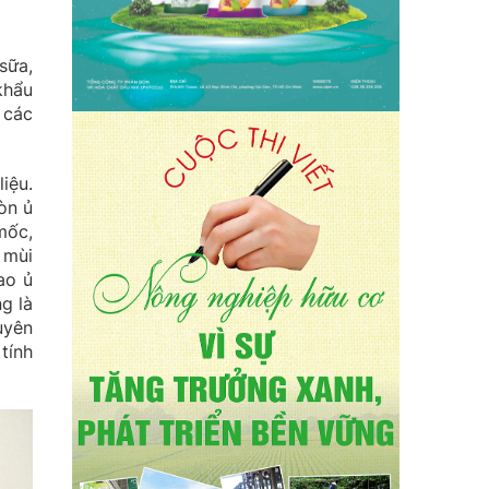
sữa,
khẩu
 các
iệu.
òn ủ
mốc,
 mùi
ao ủ
g là
uyên
tính