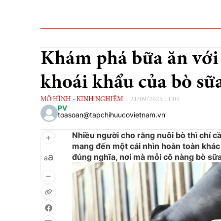
Khám phá bữa ăn với 
khoái khẩu của bò s
MÔ HÌNH - KINH NGHIỆM
21/09/2025 11:05
PV
toasoan@tapchihuucovietnam.vn
Nhiều người cho rằng nuôi bò thì chỉ cầ
mang đến một cái nhìn hoàn toàn khác
a
đúng nghĩa, nơi mà mỗi cô nàng bò sữa
a