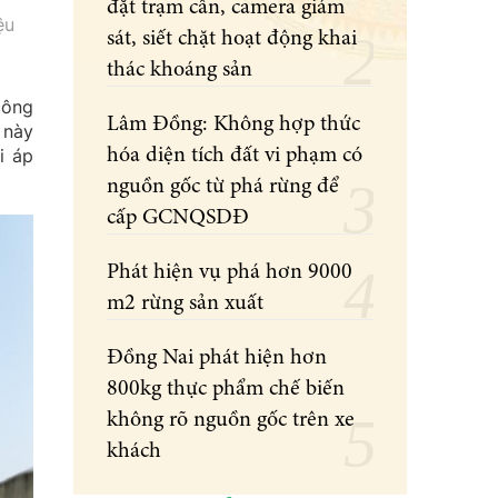
đặt trạm cân, camera giám
ệu
sát, siết chặt hoạt động khai
thác khoáng sản
công
Lâm Đồng: Không hợp thức
 này
i áp
hóa diện tích đất vi phạm có
nguồn gốc từ phá rừng để
cấp GCNQSDĐ
Phát hiện vụ phá hơn 9000
m2 rừng sản xuất
Đồng Nai phát hiện hơn
800kg thực phẩm chế biến
không rõ nguồn gốc trên xe
khách