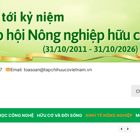
7
Email:
toasoan@tapchihuucovietnam.vn
C
HỌC CÔNG NGHỆ
HỮU CƠ VÀ ĐỜI SỐNG
KINH TẾ NÔNG NGHIỆP
M
Lâm Đồng: K