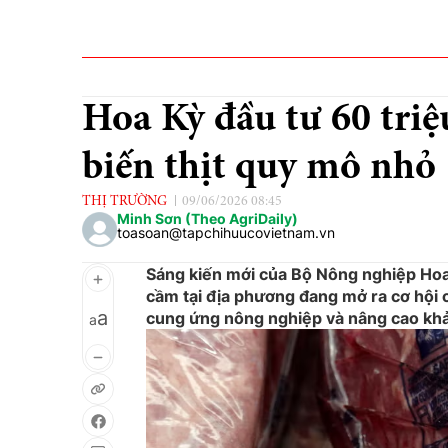
Hoa Kỳ đầu tư 60 triệ
biến thịt quy mô nhỏ
THỊ TRƯỜNG
09/06/2026 08:45
Minh Sơn (Theo AgriDaily)
toasoan@tapchihuucovietnam.vn
Sáng kiến mới của Bộ Nông nghiệp Hoa
cầm tại địa phương đang mở ra cơ hội 
a
cung ứng nông nghiệp và nâng cao khả 
a