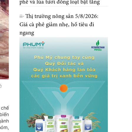
phê và lúa tươi đồng loạt bật tăng
Thị trường nông sản 5/8/2026:
Giá cà phê giảm nhẹ, hồ tiêu đi
ngang
ở
 chế
biến
gành
hóm,