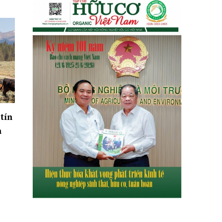
tín
n