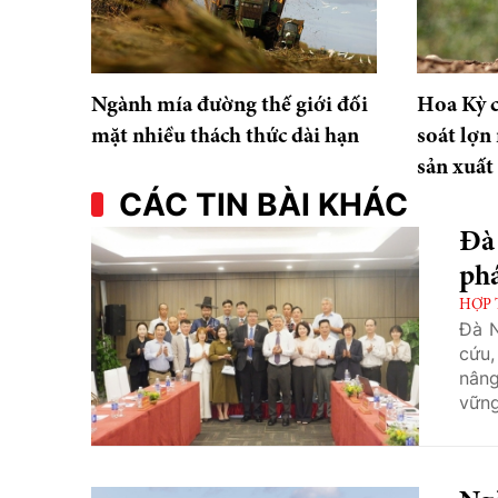
Ngành mía đường thế giới đối
Hoa Kỳ c
mặt nhiều thách thức dài hạn
soát lợn
sản xuất
CÁC TIN BÀI KHÁC
Đà
phá
HỢP 
Đà N
cứu,
nâng
vững