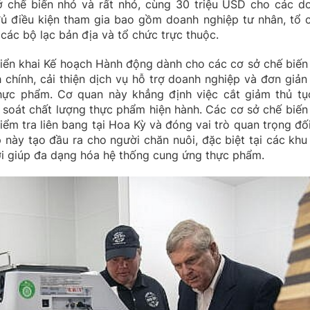
 chế biến nhỏ và rất nhỏ, cùng 30 triệu USD cho các d
đủ điều kiện tham gia bao gồm doanh nghiệp tư nhân, tổ 
 các bộ lạc bản địa và tổ chức trực thuộc.
triển khai Kế hoạch Hành động dành cho các cơ sở chế biến
 chính, cải thiện dịch vụ hỗ trợ doanh nghiệp và đơn giản
thực phẩm. Cơ quan này khẳng định việc cắt giảm thủ tụ
 soát chất lượng thực phẩm hiện hành. Các cơ sở chế biến
ểm tra liên bang tại Hoa Kỳ và đóng vai trò quan trọng đối
 này tạo đầu ra cho người chăn nuôi, đặc biệt tại các khu
hời giúp đa dạng hóa hệ thống cung ứng thực phẩm.