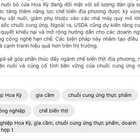
 nuôi bò của Hoa Kỳ đang đối mặt với số lượng đàn gia s
iệc tăng thêm năng lực chế biến địa phương được kỳ vọn
thụ vật nuôi, giảm phụ thuộc vào các nhà máy quy mô lớ
 sốc chuỗi cung ứng. Ngoài ra, USDA cũng dự kiến tăng c
iải quyết khiếu nại và mở rộng hướng dẫn cho các doanh ng
ng công nghệ hạn chế. Các biện pháp này nhằm tạo điều 
 cạnh tranh hiệu quả hơn trên thị trường.
iá sẽ góp phần thúc đẩy ngành chế biến thịt địa phương, 
hăn nuôi và củng cố tính bền vững của chuỗi cung ứng 
ệp Hoa Kỳ
gia cầm
chuỗi cung ứng thực phẩm
ông nghiệp
chế biến thịt
 nghiệp Hoa Kỳ, gia cầm, chuỗi cung ứng thực phẩm, doanh
 hợp t