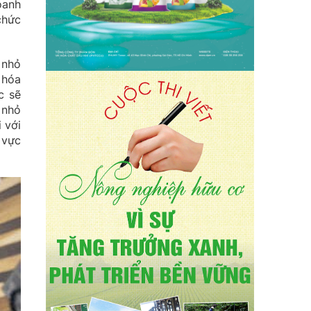
oanh
chức
 nhỏ
 hóa
c sẽ
 nhỏ
 với
 vực