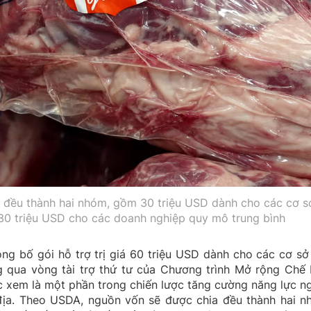
 đều thành hai nhóm, gồm 30 triệu USD dành cho các cơ s
 30 triệu USD cho các doanh nghiệp quy mô trung bình
g bố gói hỗ trợ trị giá 60 triệu USD dành cho các cơ sở
g qua vòng tài trợ thứ tư của Chương trình Mở rộng Chế 
c xem là một phần trong chiến lược tăng cường năng lực n
địa. Theo USDA, nguồn vốn sẽ được chia đều thành hai n