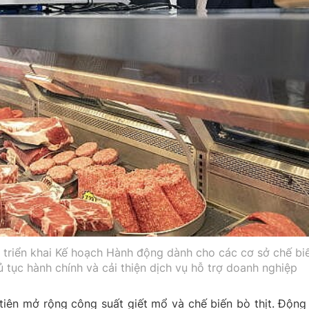
g triển khai Kế hoạch Hành động dành cho các cơ sở chế bi
 tục hành chính và cải thiện dịch vụ hỗ trợ doanh nghiệp
tiên mở rộng công suất giết mổ và chế biến bò thịt. Động 