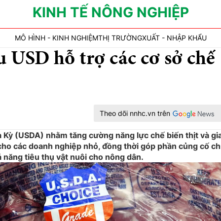
KINH TẾ NÔNG NGHIỆP
MÔ HÌNH - KINH NGHIỆM
THỊ TRƯỜNG
XUẤT - NHẬP KHẨU
u USD hỗ trợ các cơ sở chế
Theo dõi nnhc.vn trên
 Kỳ (USDA) nhằm tăng cường năng lực chế biến thịt và gi
cho các doanh nghiệp nhỏ, đồng thời góp phần củng cố ch
năng tiêu thụ vật nuôi cho nông dân.