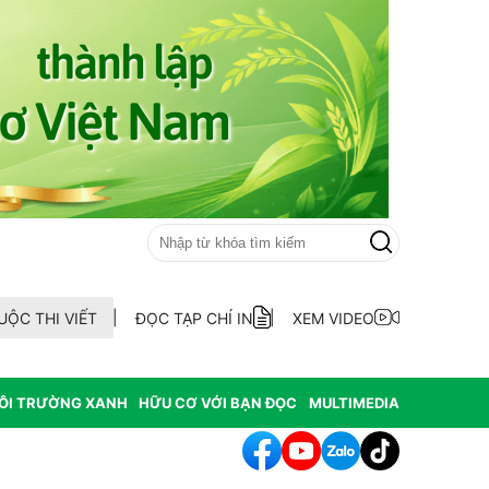
UỘC THI VIẾT
ĐỌC TẠP CHÍ IN
XEM VIDEO
ÔI TRƯỜNG XANH
HỮU CƠ VỚI BẠN ĐỌC
MULTIMEDIA
hông hợp thức hóa diện tích đất vi phạm có nguồn gốc từ phá rừ