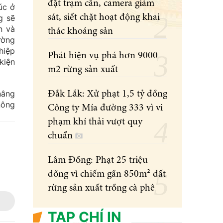
đặt trạm cân, camera giám
úc ở
sát, siết chặt hoạt động khai
g sẽ
n và
thác khoáng sản
ường
hiệp
Phát hiện vụ phá hơn 9000
kiện
m2 rừng sản xuất
nâng
Đắk Lắk: Xử phạt 1,5 tỷ đồng
nông
Công ty Mía đường 333 vì vi
phạm khí thải vượt quy
chuẩn
Lâm Đồng: Phạt 25 triệu
đồng vì chiếm gần 850m² đất
rừng sản xuất trồng cà phê
TẠP CHÍ IN