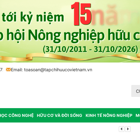
77
Email:
toasoan@tapchihuucovietnam.vn
C
HỌC CÔNG NGHỆ
HỮU CƠ VÀ ĐỜI SỐNG
KINH TẾ NÔNG NGHIỆP
M
Lâm Đồng: K