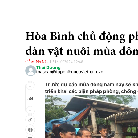
Hòa Bình chủ động p
đàn vật nuôi mùa đô
CẨM NANG
31/10/2024 12:48
Thái Dương
toasoan@tapchihuucovietnam.vn
Trước dự báo mùa đông năm nay sẽ khắ
triển khai các biện pháp phòng, chống 
a
a