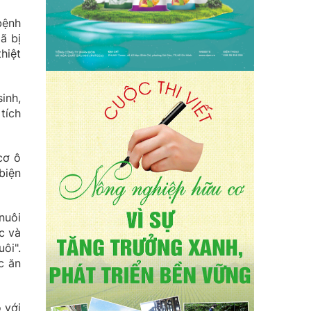
bệnh
ã bị
hiệt
inh,
tích
cơ ô
biện
nuôi
c và
ôi".
c ăn
 với