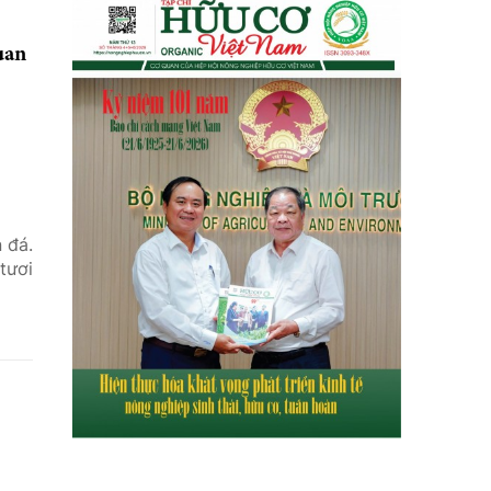
uan
 đá.
tươi