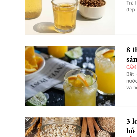
Trà 
đẹp 
8 
sán
CẨM
Bắt 
nước
và h
3 l
hỗ 