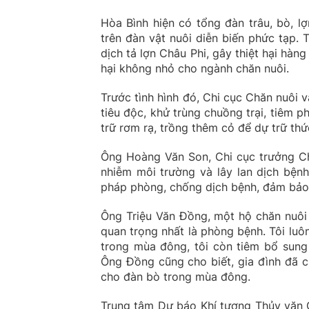
Hòa Bình hiện có tổng đàn trâu, bò, l
trên đàn vật nuôi diễn biến phức tạp.
dịch tả lợn Châu Phi, gây thiệt hại hàn
hại không nhỏ cho ngành chăn nuôi.
Trước tình hình đó, Chi cục Chăn nuôi v
tiêu độc, khử trùng chuồng trại, tiêm p
trữ rơm rạ, trồng thêm cỏ để dự trữ th
Ông Hoàng Văn Son, Chi cục trưởng Chi
nhiễm môi trường và lây lan dịch bệnh
pháp phòng, chống dịch bệnh, đảm bảo 
Ông Triệu Văn Đồng, một hộ chăn nuôi 
quan trọng nhất là phòng bệnh. Tôi luô
trong mùa đông, tôi còn tiêm bổ sung
Ông Đồng cũng cho biết, gia đình đã c
cho đàn bò trong mùa đông.
Trung tâm Dự báo Khí tượng Thủy văn 