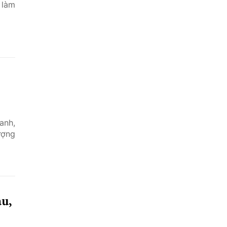
 làm
anh,
ượng
âu,