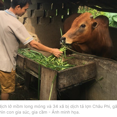
dịch lở mồm long móng và 34 xã bị dịch tả lợn Châu Phi, g
ghìn con gia súc, gia cầm - Ảnh minh họa.