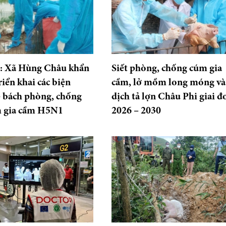
: Xã Hùng Châu khẩn
Siết phòng, chống cúm gia
riển khai các biện
cầm, lở mồm long móng và
 bách phòng, chống
dịch tả lợn Châu Phi giai đ
m gia cầm H5N1
2026 – 2030