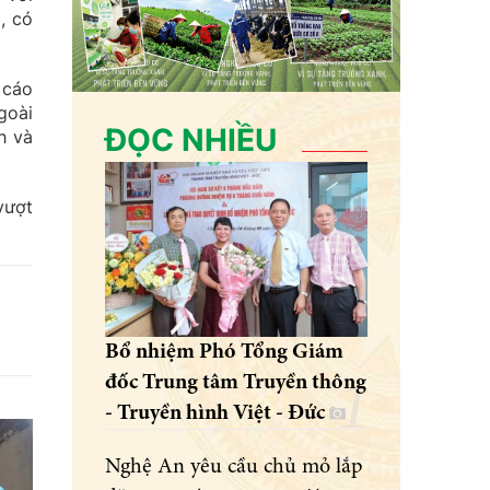
, có
 cáo
goài
ĐỌC NHIỀU
h và
vượt
Bổ nhiệm Phó Tổng Giám
đốc Trung tâm Truyền thông
- Truyền hình Việt - Đức
Nghệ An yêu cầu chủ mỏ lắp