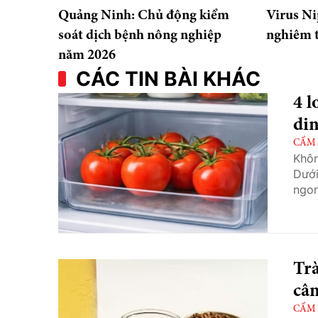
Quảng Ninh: Chủ động kiểm
Virus Ni
soát dịch bệnh nông nghiệp
nghiêm t
năm 2026
CÁC TIN BÀI KHÁC
4 l
di
CẨM
Khôn
Dưới
ngon
Trà
cân
CẨM