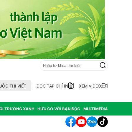
UỘC THI VIẾT
ĐỌC TẠP CHÍ IN
XEM VIDEO
ÔI TRƯỜNG XANH
HỮU CƠ VỚI BẠN ĐỌC
MULTIMEDIA
hông hợp thức hóa diện tích đất vi phạm có nguồn gốc từ phá rừ