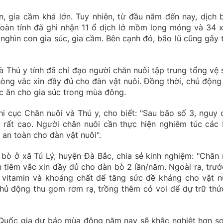
ợn, gia cầm khá lớn. Tuy nhiên, từ đầu năm đến nay, dịch 
 Toàn tỉnh đã ghi nhận 11 ổ dịch lở mồm long móng và 34 x
g nghìn con gia súc, gia cầm. Bên cạnh đó, bão lũ cũng gây t
à Thú y tỉnh đã chỉ đạo người chăn nuôi tập trung tổng vệ s
hòng vắc xin đầy đủ cho đàn vật nuôi. Đồng thời, chủ động 
ức ăn cho gia súc trong mùa đông.
 cục Chăn nuôi và Thú y, cho biết: "Sau bão số 3, nguy 
 rất cao. Người chăn nuôi cần thực hiện nghiêm túc các 
an toàn cho đàn vật nuôi".
bò ở xã Tú Lý, huyện Đà Bắc, chia sẻ kinh nghiệm: "Chăn 
n tiêm vắc xin đầy đủ cho đàn bò 2 lần/năm. Ngoài ra, trướ
 vitamin và khoáng chất để tăng sức đề kháng cho vật nu
hủ động thu gom rơm rạ, trồng thêm cỏ voi để dự trữ thứ
Quốc gia dự báo mùa đông năm nay sẽ khắc nghiệt hơn so