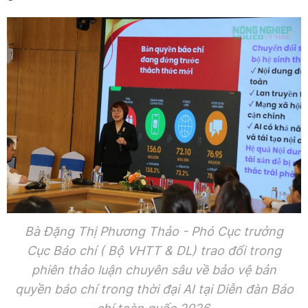
Bà Đặng Thị Phương Thảo - Phó Cục trưởng
Cục Báo chí ( Bộ VHTT & DL) trao đổi trong
phiên thảo luận chuyên sâu về bảo vệ bản
quyền báo chí trong thời đại AI tại Diễn đàn Báo