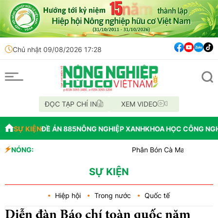
Chủ nhật 09/08/2026 17:28
ĐỌC TẠP CHÍ IN
XEM VIDEO
SỰ KIỆN
ĐỀ ÁN 885
NÔNG NGHIỆP XANH
KHOA HỌC CÔNG NG
NÓNG:
Phân Bón Cà Mau đồng hành với bóng b
Chỉ đạo xử lý vụ phá rừng tại lâm phầ
Mùa xanh trên cánh đồng Mường Than
SỰ KIỆN
Hiệp hội
Trong nước
Quốc tế
Diễn đàn Báo chí toàn quốc năm