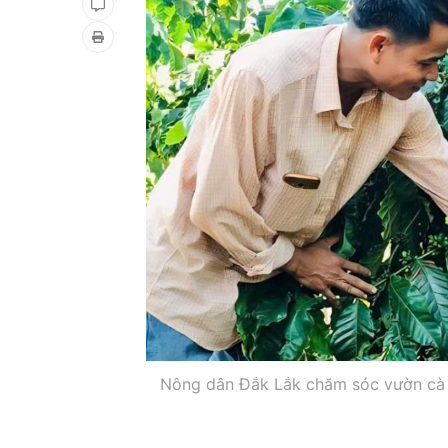
Nông dân Đắk Lắk chăm sóc vườn cà 