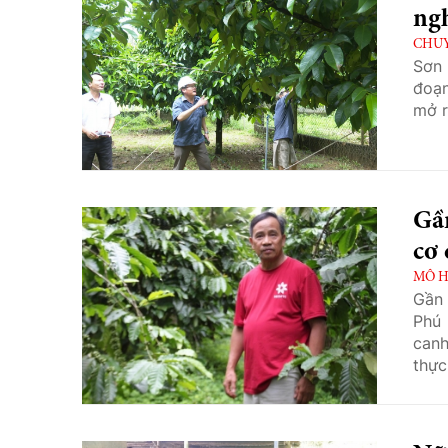
ngh
CHU
Sơn 
đoạn
mở r
Gầ
cơ 
MÔ H
Gần 
Phú 
canh
thực
trìn
năng