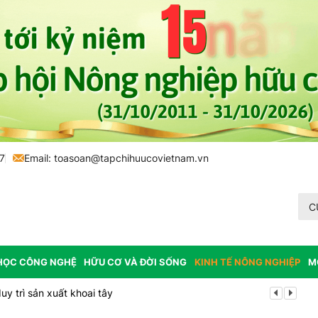
7
Email:
toasoan@tapchihuucovietnam.vn
C
HỌC CÔNG NGHỆ
HỮU CƠ VÀ ĐỜI SỐNG
KINH TẾ NÔNG NGHIỆP
M
y trì sản xuất khoai tây
Tp. Huế: Xã 