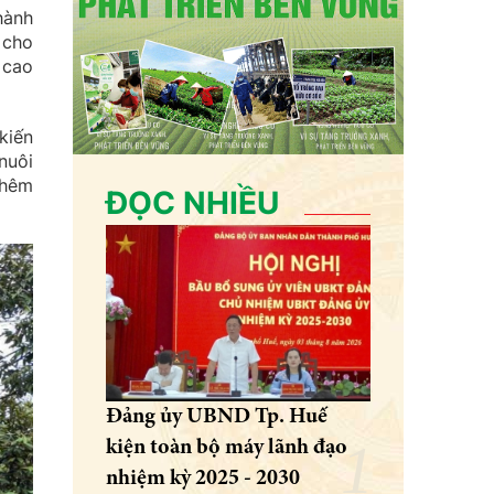
hành
 cho
 cao
kiến
nuôi
thêm
ĐỌC NHIỀU
Đảng ủy UBND Tp. Huế
kiện toàn bộ máy lãnh đạo
nhiệm kỳ 2025 - 2030