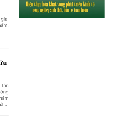
giai
hẩm,
hữu
 Tân
ướng
thảm
hành
ằm ở