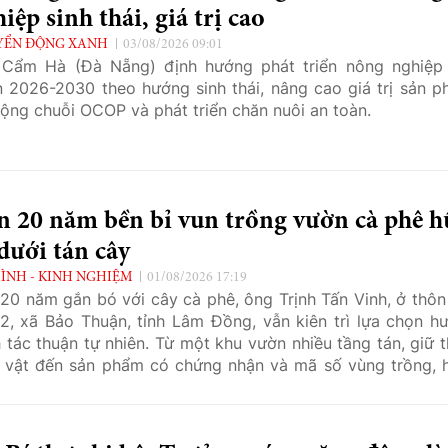
iệp sinh thái, giá trị cao
YỂN ĐỘNG XANH
03/08/2026 09:01
Cẩm Hà (Đà Nẵng) định hướng phát triển nông nghiệp 
 2026-2030 theo hướng sinh thái, nâng cao giá trị sản p
ộng chuỗi OCOP và phát triển chăn nuôi an toàn.
n 20 năm bền bỉ vun trồng vườn cà phê 
dưới tán cây
ÌNH - KINH NGHIỆM
01/08/2026 17:19
20 năm gắn bó với cây cà phê, ông Trịnh Tấn Vinh, ở thôn
2, xã Bảo Thuận, tỉnh Lâm Đồng, vẫn kiên trì lựa chọn h
 tác thuận tự nhiên. Từ một khu vườn nhiều tầng tán, giữ 
 vật đến sản phẩm có chứng nhận và mã số vùng trồng, 
h ấy cho thấy giá trị của nông nghiệp hữu cơ không chỉ n
 suất, mà còn ở sức khỏe của đất và sự bền vững lâu dài.