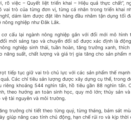
rõ việc – Quyết liệt triển khai – Hiệu quả thực chất”, n
 vai trò của từng đơn vị, từng cá nhân trong triển khai n
 nghĩ, dám làm được đặt lên hàng đầu nhằm tận dụng tối đa
ề nông nghiệp như Đắk Lắk.
 cơ cấu lại ngành nông nghiệp gắn với đổi mới mô hình 
đổi mới sáng tạo và chuyển đổi số được xác định là động
nông nghiệp sinh thái, tuần hoàn, tăng trưởng xanh, thích
ao năng suất, chất lượng và giá trị gia tăng cho sản phẩm 
rọt tiếp tục giữ vai trò chủ lực với các sản phẩm thế mạnh
ăn quả. Các chỉ tiêu sản lượng được xây dựng cụ thể, trong đ
ầu riêng khoảng 544 nghìn tấn, hồ tiêu gần 88 nghìn tấn. 
nh, theo hướng an toàn sinh học, quy mô lớn; thủy sản và
o vệ tài nguyên và môi trường.
ăng trưởng chi tiết theo từng quý, từng tháng, bám sát mù
này giúp nâng cao tính chủ động, hạn chế rủi ro và kịp thời 