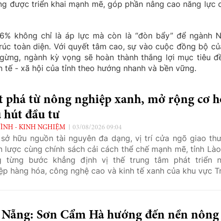
ng được triển khai mạnh mẽ, góp phần nâng cao năng lực 
86% không chỉ là áp lực mà còn là “đòn bẩy” để ngành 
trúc toàn diện. Với quyết tâm cao, sự vào cuộc đồng bộ củ
gừng, ngành kỳ vọng sẽ hoàn thành thắng lợi mục tiêu đề
h tế - xã hội của tỉnh theo hướng nhanh và bền vững.
t phá từ nông nghiệp xanh, mở rộng cơ h
 hút đầu tư
ÌNH - KINH NGHIỆM
03/08/2026 09:04
sở hữu nguồn tài nguyên đa dạng, vị trí cửa ngõ giao th
n lược cùng chính sách cải cách thể chế mạnh mẽ, tỉnh Lào
g từng bước khẳng định vị thế trung tâm phát triển 
ệp hàng hóa, công nghệ cao và kinh tế xanh của khu vực T
à miền núi phía Bắc.
 Nẵng: Sơn Cẩm Hà hướng đến nền nông