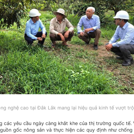
g nghệ cao tại Đắk Lắk mang lại hiệu quả kinh tế vượt trội
g các yêu cầu ngày càng khắt khe của thị trường quốc tế. 
nguồn gốc nông sản và thực hiện các quy định như chống