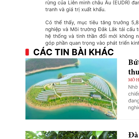
rừng của Liên minh châu Âu (EUDR) đa
tranh và giá trị xuất khẩu.
Có thể thấy, mục tiêu tăng trưởng 5,
nghiệp và Môi trường Đắk Lắk tái cấu 
hệ thống và tinh thần đổi mới không n
góp phần quan trọng vào phát triển kin
CÁC TIN BÀI KHÁC
Bứ
thu
MÔ H
Nhờ 
chiế
đan
nghi
du v
Đà