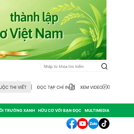
UỘC THI VIẾT
ĐỌC TẠP CHÍ IN
XEM VIDEO
ÔI TRƯỜNG XANH
HỮU CƠ VỚI BẠN ĐỌC
MULTIMEDIA
Quảng Điền ra mắt Tổ hợp tác nuôi trồng thủy sản thôn An Xuân Đôn