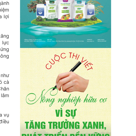
gành
hiệm
 lợi
tăng
 lực
 ứng
nông
 như
ó cà
Chăn
 lâm
a vụ
điều