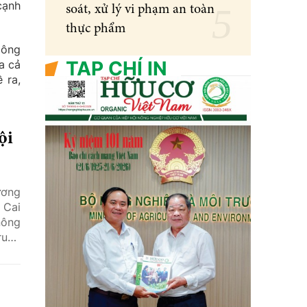
cạnh
soát, xử lý vi phạm an toàn
thực phẩm
Nông
TẠP CHÍ IN
a cả
 ra,
ội
ương
 Cai
nông
rung