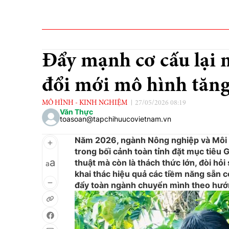
Đẩy mạnh cơ cấu lại 
đổi mới mô hình tăn
MÔ HÌNH - KINH NGHIỆM
27/05/2026 08:19
Văn Thực
toasoan@tapchihuucovietnam.vn
Năm 2026, ngành Nông nghiệp và Môi 
trong bối cảnh toàn tỉnh đặt mục tiêu 
a
thuật mà còn là thách thức lớn, đòi hỏ
a
khai thác hiệu quả các tiềm năng sẵn c
đẩy toàn ngành chuyển mình theo hướn