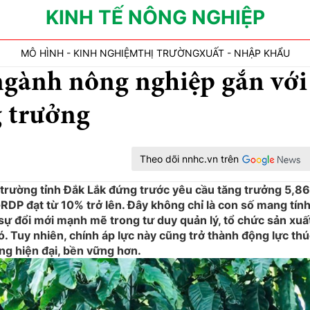
KINH TẾ NÔNG NGHIỆP
MÔ HÌNH - KINH NGHIỆM
THỊ TRƯỜNG
XUẤT - NHẬP KHẨU
ngành nông nghiệp gắn với
g trưởng
Theo dõi nnhc.vn trên
trường tỉnh Đắk Lắk đứng trước yêu cầu tăng trưởng 5,8
GRDP đạt từ 10% trở lên. Đây không chỉ là con số mang tính
i sự đổi mới mạnh mẽ trong tư duy quản lý, tổ chức sản xuấ
ó. Tuy nhiên, chính áp lực này cũng trở thành động lực th
g hiện đại, bền vững hơn.