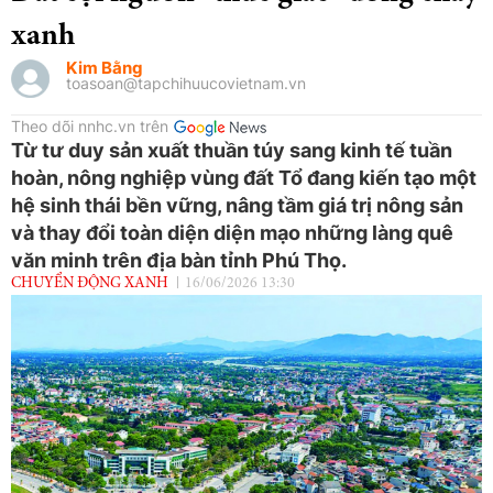
xanh
Kim Bằng
toasoan@tapchihuucovietnam.vn
Theo dõi nnhc.vn trên
Từ tư duy sản xuất thuần túy sang kinh tế tuần
hoàn, nông nghiệp vùng đất Tổ đang kiến tạo một
hệ sinh thái bền vững, nâng tầm giá trị nông sản
và thay đổi toàn diện diện mạo những làng quê
văn minh trên địa bàn tỉnh Phú Thọ.
CHUYỂN ĐỘNG XANH
16/06/2026 13:30