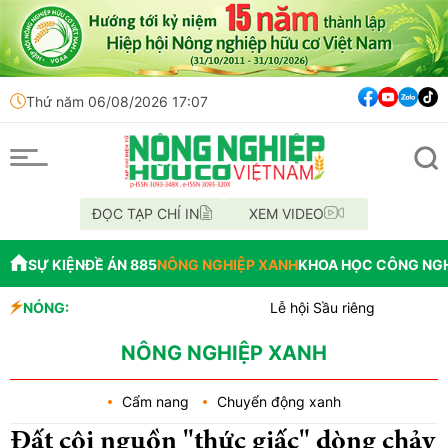
Thứ năm 06/08/2026 17:07
ĐỌC TẠP CHÍ IN
XEM VIDEO
SỰ KIỆN
ĐỀ ÁN 885
NÔNG NGHIỆP XANH
KHOA HỌC CÔNG NG
NÓNG:
Lễ hội Sầu riêng Đắk Lắk 2026 là đòn bẩy
Bắc Ninh công bố quy hoạch chiến lược, chín
Cách tư duy mới: Hỗ trợ người dân bỏ ngh
NÔNG NGHIỆP XANH
Cẩm nang
Chuyển động xanh
Đất cội nguồn "thức giấc" dòng chảy