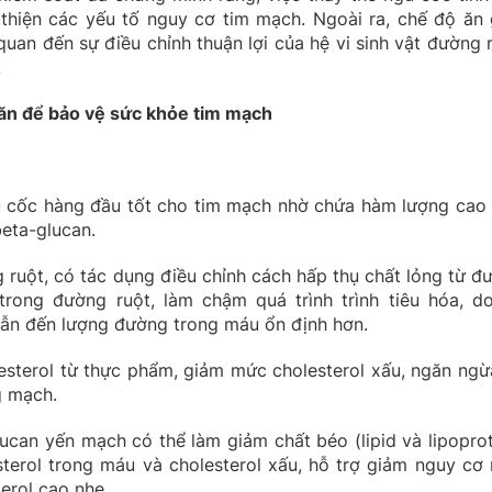
thiện các yếu tố nguy cơ tim mạch. Ngoài ra, chế độ ăn 
uan đến sự điều chỉnh thuận lợi của hệ vi sinh vật đường r
.
 ăn để bảo vệ sức khỏe tim mạch
 cốc hàng đầu tốt cho tim mạch nhờ chứa hàm lượng cao
beta-glucan.
g ruột, có tác dụng điều chỉnh cách hấp thụ chất lỏng từ đ
 trong đường ruột, làm chậm quá trình trình tiêu hóa, d
ẫn đến lượng đường trong máu ổn định hơn.
esterol từ thực phẩm, giảm mức cholesterol xấu, ngăn ngừ
g mạch.
ucan yến mạch có thể làm giảm chất béo (lipid và lipoprot
terol trong máu và cholesterol xấu, hỗ trợ giảm nguy cơ
erol cao nhẹ.