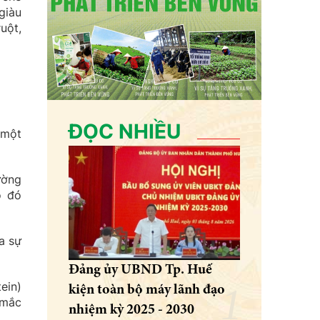
giàu
uột,
ĐỌC NHIỀU
 một
ường
o đó
a sự
Đảng ủy UBND Tp. Huế
ein)
kiện toàn bộ máy lãnh đạo
 mắc
nhiệm kỳ 2025 - 2030