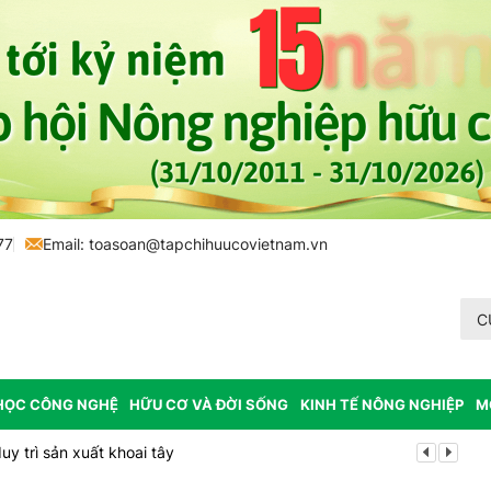
77
Email:
toasoan@tapchihuucovietnam.vn
C
HỌC CÔNG NGHỆ
HỮU CƠ VÀ ĐỜI SỐNG
KINH TẾ NÔNG NGHIỆP
M
y trì sản xuất khoai tây
Tp. Huế: Xã 