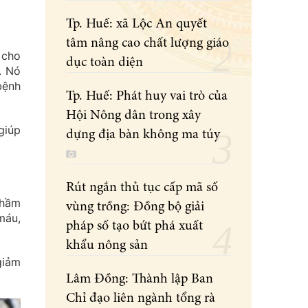
Tp. Huế: xã Lộc An quyết
tâm nâng cao chất lượng giáo
 cho
dục toàn diện
. Nó
bệnh
Tp. Huế: Phát huy vai trò của
Hội Nông dân trong xây
giúp
dựng địa bàn không ma túy
Rút ngắn thủ tục cấp mã số
thầm
vùng trồng: Đồng bộ giải
máu,
pháp số tạo bứt phá xuất
khẩu nông sản
giảm
Lâm Đồng: Thành lập Ban
Chỉ đạo liên ngành tổng rà