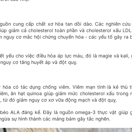
guồn cung cấp chất xơ hòa tan dồi dào. Các nghiên cứu
giúp giảm cả cholesterol toàn phần và cholesterol xấu LDL
m nguy cơ mắc hội chứng chuyển hóa - các yếu tố gây ra 
ết yếu cho việc điều hòa áp lực máu, đó là magie và kali, 
nguy cơ tăng huyết áp và đột quỵ.
 hóa có tác dụng chống viêm. Viêm mạn tính là kẻ thù 
êm, ăn hạt quinoa giúp giảm mức cholesterol xấu trong 
, từ đó giảm nguy cơ xơ vữa động mạch và đột quỵ.
 béo ALA đáng kể. Đây là nguồn omega-3 thực vật giúp 
ngừa sự hình thành các mảng bám gây tắc nghẽn.