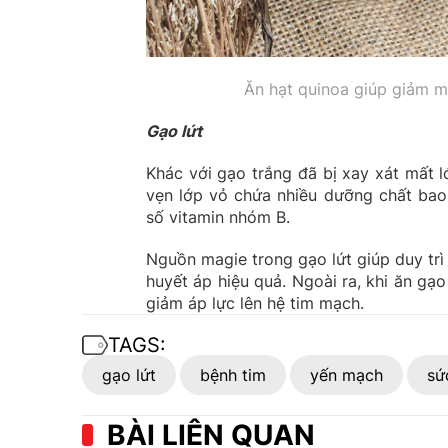
Ăn hạt quinoa giúp giảm m
Gạo lứt
Khác với gạo trắng đã bị xay xát mất l
vẹn lớp vỏ chứa nhiều dưỡng chất bao
số vitamin nhóm B.
Nguồn magie trong gạo lứt giúp duy trì
huyết áp hiệu quả. Ngoài ra, khi ăn gạ
giảm áp lực lên hệ tim mạch.
TAGS:
gạo lứt
bệnh tim
yến mạch
sứ
BÀI LIÊN QUAN