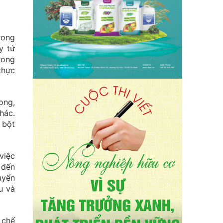
rong
y tử
rong
thực
ong,
hác.
 bột
việc
 đến
uyển
u và
 chế