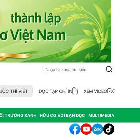
UỘC THI VIẾT
ĐỌC TẠP CHÍ IN
XEM VIDEO
ÔI TRƯỜNG XANH
HỮU CƠ VỚI BẠN ĐỌC
MULTIMEDIA
Quảng Điền ra mắt Tổ hợp tác nuôi trồng thủy sản thôn An Xuân Đôn