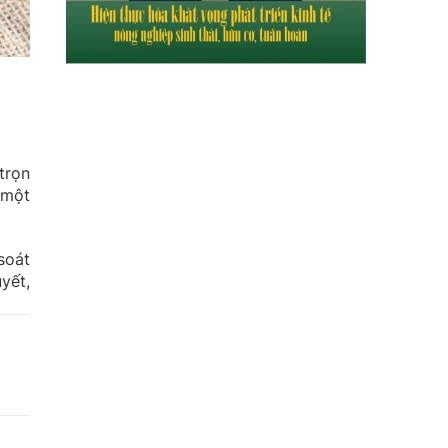
trọn
 một
soát
yết,