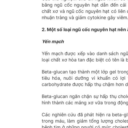
bằng ngũ cốc nguyên hạt dẫn đến cải 
chất xơ và ngũ cốc nguyên hạt có liên q
nhuận tràng và giảm cytokine gây viêm
2. Một số loại ngũ cốc nguyên hạt nên
Yến mạch
Yến mạch được xếp vào danh sách ngũ
loại chất xơ hòa tan đặc biệt có tên là 
Beta-glucan tạo thành một lớp gel tron
tiêu hóa, nuôi dưỡng vi khuẩn có lợi
carbohydrate được hấp thụ chậm hơn d
Beta-glucan ngăn chặn sự hấp thụ chol
hình thành các mảng xơ vữa trong độn
Các nghiên cứu đã phát hiện ra beta-gl
trong máu, làm giảm tổng lượng choles
bệnh tim ở những người có mức cholest