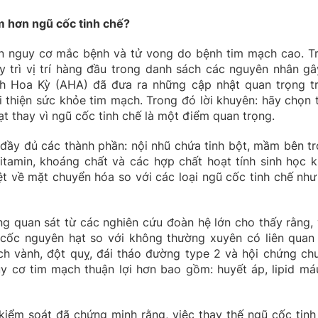
im hơn ngũ cốc tinh chế?
ến nguy cơ mắc bệnh và tử vong do bệnh tim mạch cao. T
 trì vị trí hàng đầu trong danh sách các nguyên nhân gâ
ch Hoa Kỳ (AHA) đã đưa ra những cập nhật quan trọng t
thiện sức khỏe tim mạch. Trong đó lời khuyên: hãy chọn 
 thay vì ngũ cốc tinh chế là một điểm quan trọng.
 đầy đủ các thành phần: nội nhũ chứa tinh bột, mầm bên tr
vitamin, khoáng chất và các hợp chất hoạt tính sinh học k
ệt về mặt chuyển hóa so với các loại ngũ cốc tinh chế như
 quan sát từ các nghiên cứu đoàn hệ lớn cho thấy rằng, 
cốc nguyên hạt so với không thường xuyên có liên quan
 vành, đột quỵ, đái tháo đường type 2 và hội chứng ch
y cơ tim mạch thuận lợi hơn bao gồm: huyết áp, lipid má
iểm soát đã chứng minh rằng, việc thay thế ngũ cốc tinh