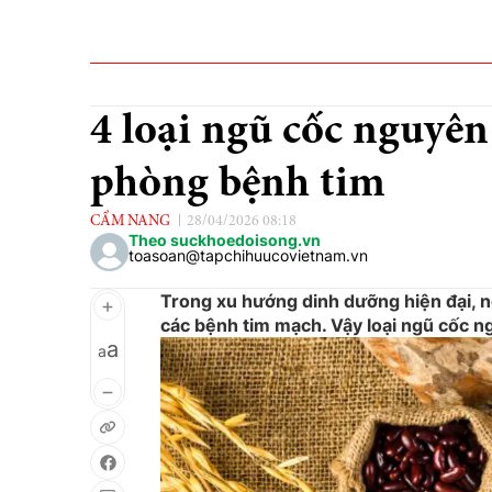
4 loại ngũ cốc nguyên
phòng bệnh tim
CẨM NANG
28/04/2026 08:18
Theo suckhoedoisong.vn
toasoan@tapchihuucovietnam.vn
Trong xu hướng dinh dưỡng hiện đại, 
các bệnh tim mạch. Vậy loại ngũ cốc n
a
a