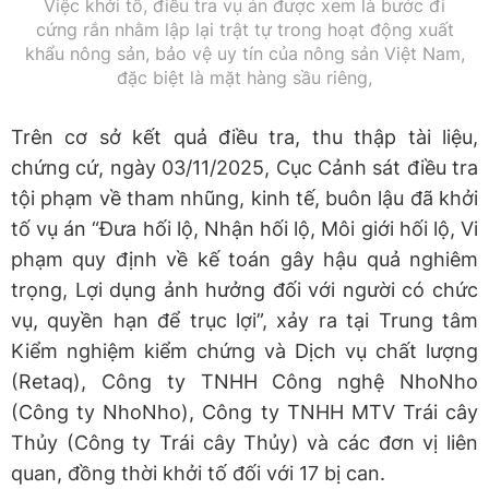
Việc khởi tố, điều tra vụ án được xem là bước đi
cứng rắn nhằm lập lại trật tự trong hoạt động xuất
khẩu nông sản, bảo vệ uy tín của nông sản Việt Nam,
đặc biệt là mặt hàng sầu riêng,
Trên cơ sở kết quả điều tra, thu thập tài liệu,
chứng cứ, ngày 03/11/2025, Cục Cảnh sát điều tra
tội phạm về tham nhũng, kinh tế, buôn lậu đã khởi
tố vụ án “Đưa hối lộ, Nhận hối lộ, Môi giới hối lộ, Vi
phạm quy định về kế toán gây hậu quả nghiêm
trọng, Lợi dụng ảnh hưởng đối với người có chức
vụ, quyền hạn để trục lợi”, xảy ra tại Trung tâm
Kiểm nghiệm kiểm chứng và Dịch vụ chất lượng
(Retaq), Công ty TNHH Công nghệ NhoNho
(Công ty NhoNho), Công ty TNHH MTV Trái cây
Thủy (Công ty Trái cây Thủy) và các đơn vị liên
quan, đồng thời khởi tố đối với 17 bị can.