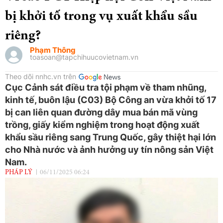
bị khởi tố trong vụ xuất khẩu sầu
riêng?
Phạm Thông
toasoan@tapchihuucovietnam.vn
Theo dõi nnhc.vn trên
Cục Cảnh sát điều tra tội phạm về tham nhũng,
kinh tế, buôn lậu (C03) Bộ Công an vừa khởi tố 17
bị can liên quan đường dây mua bán mã vùng
trồng, giấy kiểm nghiệm trong hoạt động xuất
khẩu sầu riêng sang Trung Quốc, gây thiệt hại lớn
cho Nhà nước và ảnh hưởng uy tín nông sản Việt
Nam.
PHÁP LÝ
06/11/2025 06:24