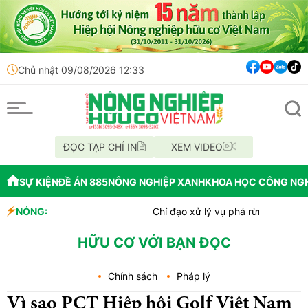
Chủ nhật 09/08/2026 12:33
ĐỌC TẠP CHÍ IN
XEM VIDEO
SỰ KIỆN
ĐỀ ÁN 885
NÔNG NGHIỆP XANH
KHOA HỌC CÔNG NG
NÓNG:
Chỉ đạo xử lý vụ phá rừng tại lâm phần BQL RP
Mùa xanh trên cánh đồng Mường Than
Lâm Đồng: Công tác chi trả tiền giao khoán bả
HỮU CƠ VỚI BẠN ĐỌC
Chính sách
Pháp lý
Vì sao PCT Hiệp hội Golf Việt Nam